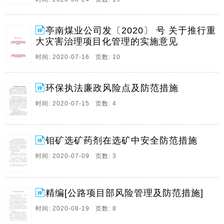
矿井重大灾害进行项目化管理，集中力量治大灾害、除
大隐患，实现系统治理、依法治理、。
亭南煤业公司发〔2020〕 号 关于推行重
4、环保执法廉政风险点及防范措施 为增进党风廉政建
大灾害治理项目化管理的实施意见
设和反腐败工作的深入展开，建立良好的环保执法形
时间: 2020-07-16 页数: 10
象。最近几年来，我局在市环保局和市纪委的领导下，
认真贯彻落实中央、市、区有关党风廉政建设精神，结
合构建惩治和预防腐败体系工作，围绕全区环保工作重
环保执法廉政风险点及防范措施
点，认真落实党风廉政建设工作，加强领导、重视教
时间: 2020-07-15 页数: 4
育、健全制度、强化监督，全面落实党风廉政和反腐败
工作各项任务，为环保事业的推动提供了重要的保障。
1、环保执法进程中。
钼矿选矿药剂在选矿中安全防范措施
5、钼矿选矿药剂在选矿中安全防范措施 在钼矿选矿药
时间: 2020-07-09 页数: 3
剂中，大多数为微毒、有毒的物质，如烃、醇、酷类及
无机物如五硫化二磷，在配置和使用过程中如果操作不
当，不仅对个人安全造成 危胁，而且随着选矿废水的排
放或通过尾矿库等形式进入环境，在自然环境中迁徙转
精编[公路项目部风险管理及防范措施]
化，形成二次污染。 由于对选矿药剂危害性认识不足，
时间: 2020-08-19 页数: 8
或未采取必要的防范措施，导致选钥行业曾发生人员中