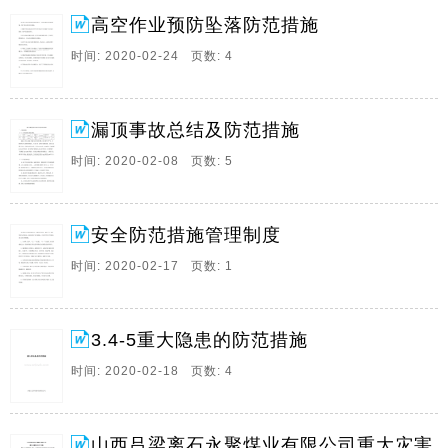
贫。 防范措。
高空作业预防坠落防范措施
8、吊板高空作业安全防范措施及暂行规定 为了贯彻执
时间: 2020-02-24 页数: 4
行国家安全法规 确保职工人身安全及设备正常运转 特指
定规格制度如下 1 吊板作业为年满18周岁的男性公民 且
经过身体检查及安全技术培训 考试合格后方可上岗作业
漏顶事故总结及防范措施
2 作业者在作业前及午饭休息时严禁喝酒 严禁在高空及
雕版上打闹 开玩笑或投掷物品 3 吊板作业者在使用吊板
时间: 2020-02-08 页数: 5
前 须统一着装 将安全带 完全锁好挂好 否则不得上吊板
工作 4 使用吊板前 必须选择安全。
安全防范措施管理制度
9、伊金霍洛旗新庙三界沟煤矿 大量降雨安全措施 根据
鄂尔多斯市人民政府办公厅、气象信息专报，天气预报
时间: 2020-02-17 页数: 1
显示，近期25、26日连续两天的大范围降雨，特制定以
下安全措施： 1、降雨来临前对矿区内防洪沟进行排
查，没有杂物。
3.4-5重大隐患的防范措施
10、高空作业及高空坠物的危险性都很大，这要求我们
时间: 2020-02-18 页数: 4
时刻保持警惕，同时采取完善的防范措施。 1)根据不同
的安装部位和不同季节制订针对性强的可行的安全措
施，防护用品提前到位。 2)进入现场必须戴安全帽，高
山西吕梁离石永聚煤业有限公司重大灾害