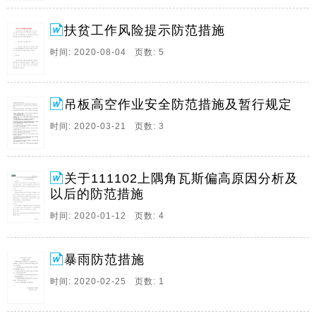
毒伤亡、火灾等事故屡见不鲜。为了保障岗位人员安
全，需要对选矿药。
扶贫工作风险提示防范措施
6、公路项目部风险管理及防范措施 Dowa公路项目部风
时间: 2020-08-04 页数: 5
险管理及防范措施 一、工程施工项目立项阶段存在的风
险 （1）、业主风险 工程项目的顺利实施自始至终离不
开施工企业与业主的紧密合作，有的业主实力较弱，相
吊板高空作业安全防范措施及暂行规定
应地工程项目的风险也就加大；有的业主虽然有一定实
力，但信誉较差，与这样的业主合作风险控制就更加重
时间: 2020-03-21 页数: 3
要；有的业主利用虚假工程信息虚假发包，招摇撞骗，
骗取保证金。因此业主风险是项目管理中的一个重要风
险。
关于111102上隅角瓦斯偏高原因分析及
以后的防范措施
7、扶贫工作风险提示防范措施 为深入贯彻习近平总书
记重要讲话精神，结合“两不愁三保障”回头看大排查工
时间: 2020-01-12 页数: 4
作，防范扶贫工作中的风险，根据扶贫工作风险提清
单，结合民政实际，现将涉及民政风险提示单中的突出
暴雨防范措施
问题防范措施报告如下。 一、风险提示清单中的问题防
范措施 （一）返贫风险。未落实“回头看”“回头帮”工作
时间: 2020-02-25 页数: 1
要求，脱贫后帮扶措施退出；贫困户收入不稳定，产业
效果差、失业等造成收入减少返贫，或因病、因灾返