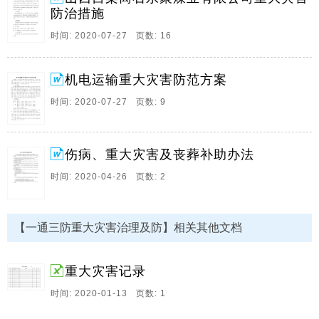
空作业必须戴。
防治措施
11、,导致矿井瓦斯监控传输中断的主要原因及相应解决
时间: 2020-07-27 页数: 16
措施,目录,一、矿井监控系统传输中断的主要原因二、矿
井监控系统传输中断的危害三、矿井监控系统传输中断
机电运输重大灾害防范方案
的相应解决措施,煤矿瓦斯监控系统，井下配备的主要传
感器由瓦。
时间: 2020-07-27 页数: 9
12、端头漏顶事故总结及防范措施 一、事故原因
（一）工作面基本参数及状况 采 位 头采位（m） 469.8
标高 2404巷（m） +1147.4 头尾采位差（m） 18.4 尾
伤病、重大灾害及丧葬补助办法
采位（m） 488.2 5404巷（m） +1144.7 头尾高差
时间: 2020-04-26 页数: 2
（m） +2.7 8404工。
13、安全管理工作要以预防为主，根据各个时段，各种
天气，各种驾驶人思想动态，提前落实安全防范措施，
【一通三防重大灾害治理及防】相关其他文档
是安全管理工作变被动为主动的关键措施。 1、在冬
季、夏季、“五一”小长假、“十一”黄金周、春运等来临之
重大灾害记录
前，将该。
时间: 2020-01-13 页数: 1
14、山西吕梁离石永聚煤业有限公司 重大灾害防治工作
方案 根据山西省煤炭工业厅 山西煤矿安全监察局关于印