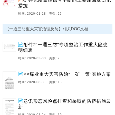
矿井瓦斯监控信号中断的主要原因及防范
动五个专项行动计划、灵煤综发【2018】43号文件灵石
措施
县煤炭工业局关于开展2018年“安全生产月”活动的通知
时间: 2020-01-18 页数: 26
的精神，结合我矿安全风险分级管控的隐患排查治理双
防机制，在全矿范围内开展。
2、意识形态风险点排查和采取的防范措施最新 实践充
【一通三防重大灾害治理及防】相关DOC文档
分证明，中国共产党之所以能够克服一次又一次重大风
险挑战，离不开以居安思危、防患于未然为核心的底线
附件2“一通三防”专项整治工作重大隐患
意识。以下是x分享的，希望能帮助到大家!意识形态风
明细表
险点排查和采取的防范措施建立健全意识形态领域舆情
信息汇集和分析机制，及时掌握社会舆情动态，及时发
时间: 2020-03-03 页数: 2
现和处理倾向性，苗头性问题。 建立和完善信息通报和
信息协调制度，及时向理论，新闻，出版，文艺界通报
××煤业重大灾害防治“一矿一策”实施方案
意识形态。
时间: 2020-08-31 页数: 13
3、 亭南煤业公司发2020号 陕西长武亭南煤业有限责任
公司 关于推行重大灾害治理项目化管理的 实施意见 陕
西长武亭南煤业有限责任公司 关于推行重大灾害治理项
意识形态风险点排查和采取的防范措施最
目化管理的 实施意见 公司各单位、机关各部门： 为全
新
面落实集团公司“实行重大灾害治理项目化管理”的工作
部署，全面提升矿井防灾抗灾能力，结合矿井实际，将
时间: 2020-08-24 页数: 19