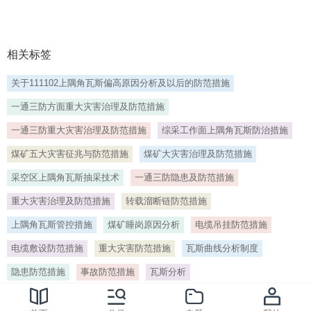
发全省煤矿重大灾害防治工作方案的通知（晋煤安发
2020149号）、吕梁市煤炭工业局关于印发全市煤矿重
大灾害防治工作方案的通知（吕煤安发202086号）和吕
相关标签
梁市离石区煤炭工业局关于印发全区煤矿重大灾害防治
工作方案的通知（离煤发20208号）精神，结合我矿实
关于111102上隅角瓦斯偏高原因分析及以后的防范措施
际，制定本方案。 1、 工作目标 深入贯彻落实国。
一通三防方面重大灾害治理及防范措施
15、机电运输重大灾害防治工作实施方案 根据要求，有
效防范和遏制我矿重特大事故的发生。结合我矿实际情
一通三防重大灾害治理及防范措施
综采工作面上隅角瓦斯防治措施
况为降低机电运输事故，切实加强机电运输和设备综合
煤矿五大灾害征兆与防范措施
煤矿大灾害治理及防范措施
管理，提高机电运输管理水平，提升矿井机电运输安全
质量标准化建设，杜绝机电运输事故的发生，特制定本
采空区上隅角瓦斯抽采技术
一通三防隐患及防范措施
实施方案。 一、工作目标 通过机电运输重大灾害防治工
重大灾害治理及防范措施
转载溜断链防范措施
作实施方案，完善矿井双回路供电，取缔淘汰落后的机
电设施设备，杜绝非矿用和失爆机电设施设备入井使
上隅角瓦斯管控措施
煤矿睡岗原因分析
电缆吊挂防范措施
用，机电设备综合。
电缆敷设防范措施
重大灾害防范措施
瓦斯曲线分析制度
16、伤病、重大灾害及丧葬补助办法(一)本公司职工福
隐患防范措施
事故防范措施
瓦斯分析
利委员会为加强职工福利，增进其生活保障，特订定本
办法。(二)本公司正式雇用的职工，自到职日起，至离
标签
> 一通三防重大灾害治理及防范措施[编号:85813]