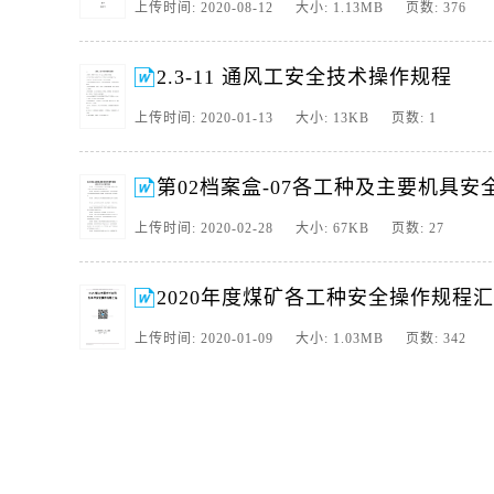
上传时间: 2020-08-12 大小: 1.13MB 页数: 376
2.3-11 通风工安全技术操作规程
上传时间: 2020-01-13 大小: 13KB 页数: 1
第02档案盒-07各工种及主要机具安
上传时间: 2020-02-28 大小: 67KB 页数: 27
2020年度煤矿各工种安全操作规程汇编
上传时间: 2020-01-09 大小: 1.03MB 页数: 342