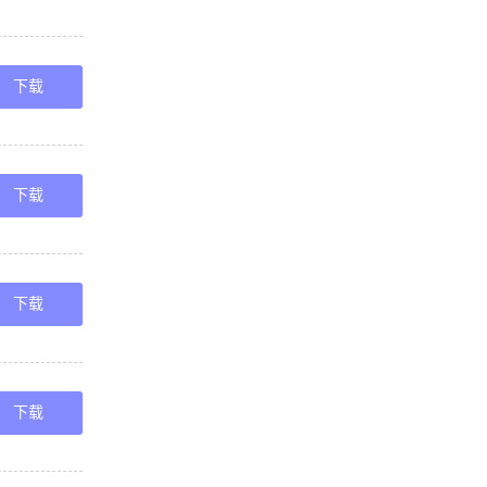
作业操作规
术规程 各类
下载
全技术操作
、钢筋工安
下载
以焊接方式修
脚手架必须按
一旦发生透
下载
断电仪检修工
下载