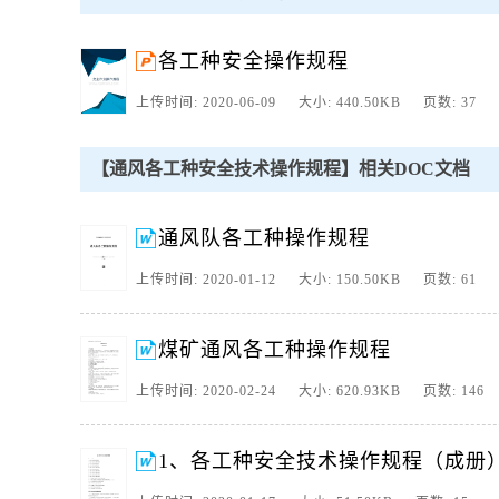
2、各工种及主要机具安全技术操作规程 砌筑工安全技术操作规程 
等工作。 第2条：砌砖使用的工具应放在稳妥的地方。斩砖应面。
各工种安全操作规程
3、2.3-11 通风工安全技术操作规程 1、 熔锡时，锡液不许着
3、 组装风管，法兰孔应用尖冲撬正，严禁用手指触。
上传时间: 2020-06-09 大小: 440.50KB 页数: 37
4、填写说明 1 此章节为操作规程内容 共分为2个分目录 分别是各
整洁美观性 此章节的每页内容有页眉页脚 4 本章节所有的操作规程
【通风各工种安全技术操作规程】相关DOC文档
日期 项目名称统一为中天建设集团有限公司第七建设公司XXX项目部
5、 施工现场 各工种安全技术 操作规程 + 各种机械设备安全操作规
（模板工）安全技术操作规程 3、钢筋工（加工作业。
通风队各工种操作规程
6、各工种安全操作规程 目 录 第一章 总 则 1 第二章 采煤系统各工
上传时间: 2020-01-12 大小: 150.50KB 页数: 61
板输送机司机安全操作规程 12 第四。
7、2.3 镇江孟家湾新村安置房工程 工种 安全 技术 操作 规程 中铁上海
2、普通工安全技术操作规程 2.3-3、架子工安全技术。
煤矿通风各工种操作规程
8、 目 录 第一章 总 则 1 第二章 采煤系统各工种安全操作规程 2
上传时间: 2020-02-24 大小: 620.93KB 页数: 146
作规程 12 第四节 转载机司机安全操。
9、各工种安全操作规程 目 录 第一章 总 则1 第二章 采煤系统各工
输送机司机安全操作规程12 第四节 转载机司机安全操作规程16 第五
1、各工种安全技术操作规程（成册
工安全操作规程22 第八节 转载机。