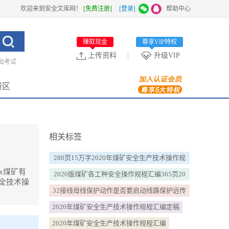
欢迎来到安全文库网！
[免费注册]
|
[登录]
|
帮助中心
赚取现金
尊享VIP特权
上传资料
升级VIP
出考试
费区
相关标签
280页15万字2020年煤矿安全生产技术操作规
程汇编
x煤矿有
2020版煤矿各工种安全操作规程汇编365页20
安全技术操
万字
32接线母线保护动作是否要启动线路保护远传
简述原因
2020年煤矿安全生产技术操作规程汇编定稿
2月 目 录
2020年煤矿安全生产技术操作规程汇编