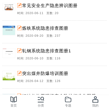
程质量要求越来越高,追责越来越严,三是随着国家人口红
常见安全生产隐患辨识图册
利逐渐消失,劳动力出现制缺口,用工成。
时间: 2020-06-11 页数: 20
2、1说明一本图册结合公司安全标准化要求总结公五年
来的经验予以完善补充二图册分为强制性标准推荐性标
准二类五个部分共计50项三项目在实施标准化的同时注
炼铁系统隐患排查图册
意体现项目特色内部资料注意保密禁止外传严禁修改2目
时间: 2020-09-20 页数: 237
录一项目宣传22项二文明施工标牌12项三消防标。
3、云南省建设投资控股集团有限公司总承包一部安全文
轧钢系统隐患排查图册1
明标准化施工图册,第二版,二0一六年十一月,总说明一,
企业标识,宣传部分二,施工现场部分1,文明施工1,1进出
时间: 2020-06-10 页数: 116
管理1,2办公生活区2,脚手架2,1落地式脚手架2,2悬挑式
脚手架2,3上人通道及卸。
突出煤井防爆培训图册
4、项目建筑施工双重预防体系建设实施指导图册,项目
时间: 2026-04-12 页数: 126
建筑施工两重预防体系建设实行指点图册目录1,4,2隐患
排查治理制度1,4,3两重预防体系教育培训制度第1部份,
机构设置,人员配备,职责分工及制度建设1,4,4两重预防
钢结构施工现场安全防护标准化图册201
体系建设情况考核评价与赏罚制。
9版
首页
分类
专题
我的
5、建筑工程施工现场安全管理标准化图册前言为规范施