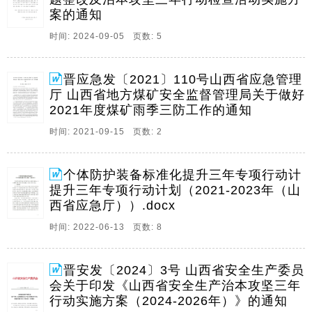
活动实施方案的通知公司各部室,中心,区队及洗煤厂,为
案的通知
认真贯彻习近平总书记关于安全生产重要论述和重要指
时间: 2024-09-05 页数: 5
示批示精神,全面落实党中央,国务院及省委。
3、1,晋应急发202363号山西省应急管理厅山西省地方煤
晋应急发〔2021〕110号山西省应急管理
矿安全监督管理局关于做好2023年全省煤矿,一通三防,
厅 山西省地方煤矿安全监督管理局关于做好
工作的通知各市应急管理局,地方煤矿安全监督管理局,为
2021年度煤矿雨季三防工作的通知
全面贯彻落实党的二十大精神,坚决守住煤矿安全发展底
线,根据山西省人民政府关于做好。
时间: 2021-09-15 页数: 2
4、山西省应急管理厅山西省地方煤矿安全监督管理局关
于做好2021年度煤矿雨季三防工作的通知晋应急发
个体防护装备标准化提升三年专项行动计
2021110号各市应急管理局,地方煤矿安全监督管理局,根
提升三年专项行动计划（2021-2023年（山
据省减灾委员会办公室自然灾害风险形势会商报告,预计
西省应急厅））.docx
2021年度极端天气气候事件可能偏多。
时间: 2022-06-13 页数: 8
5、1,晋应急发202390号山西省应急管理厅山西省地方煤
矿安全监督管理局关于2022年以来煤矿顶板事故情况分
晋安发〔2024〕3号 山西省安全生产委员
析及进一步强化煤矿顶板安全管理工作的通知各市应急
会关于印发《山西省安全生产治本攻坚三年
管理局,地方煤矿安全监督管理局,2022年,我省共发生煤
行动实施方案（2024-2026年）》的通知
矿生产安全事故54起,死亡65。