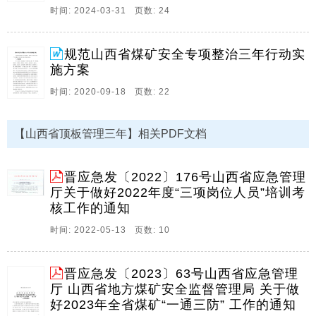
时间: 2024-03-31 页数: 24
6、1,晋应急发2024147号山西省应急管理厅山西省地方
煤矿安全监督管理局关于做好2024年全省煤矿,一通三
防,工作的通知各市应急管理局,地方煤矿安全监督管理
规范山西省煤矿安全专项整治三年行动实
局,为深刻汲取我省近年来煤矿,一通三防,事故教训,有效
施方案
防范煤矿事故,扎实推进煤矿安全。
时间: 2020-09-18 页数: 22
7、山西省安全生产委员会晋安发20243号山西省安全生
产委员会关于印发山西省安全生产治本攻坚三年行动实
【山西省顶板管理三年】相关PDF文档
施方案,2024,2026年,的通知各市人民政府,省安委会各成
员单位,有关省属及中央驻晋企业,山西省安全生产治本攻
坚三年行动实施方案,2024。
晋应急发〔2022〕176号山西省应急管理
厅关于做好2022年度“三项岗位人员”培训考
8、山西省人民政府办公厅文件晋政办发202045号山西
核工作的通知
省人民政府办公厅关于印发山西省安全生产专项整治三
年行动计划的通知各市,县人民政府,省人民政府各委,办,
时间: 2022-05-13 页数: 10
厅,局,山西省安全生产专项整治三年行动计划已经省委,
省人民政府同意,现印发给你们,请结合。
晋应急发〔2023〕63号山西省应急管理
9、煤矿安全专项整治三年行动实施方案为加强全省煤矿
厅 山西省地方煤矿安全监督管理局 关于做
安全专项整治,根据山西省安全生产专项整治三年行动计
好2023年全省煤矿“一通三防” 工作的通知
划,制定本方案,一,整治目标用三年时间,持续整治,五假五