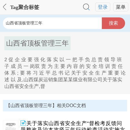
Tag聚合标签
登录
菜单
搜索
山西省顶板管理三年
2 促 企 业 要 强 化 落 实 以 一 把 手 负 总 责 领 导 班
子 成 员 一 岗双 责 为 主 要 内 容 的 安 全 培 训 责 任
体 系 ; 要 将 习 近 平 总 书 记 关于 安 全 生 产 重 要 论
述 以 及,山西煤炭运销集团某某煤业有限公司关于落实
山西省安全生产,督
山西省顶板管理三年Tag内容描述：
1、2促企业要强化落实以一把手负总责领导班子成员一
【山西省顶板管理三年】相关DOC文档
岗双责为主要内容的安全培训责任体系,要将习近平总书
记关于安全生产重要论述以及。
2、山西煤炭运销集团某某煤业有限公司关于落实山西省
关于落实山西省安全生产“督检考反馈问
安全生产,督检考,反馈问题整改及治本攻坚三年行动检查
题整改及治本攻坚三年行动检查活动实施方