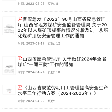
时间: 2023-02-23 页数: 8
超三瞒三不,假整改,假密闭,假数据,假图纸,假报告,超层
越界,超能力,超强度,超定员,证。
晋应急发〔2023〕90号山西省应急管理
10、山西省人民政府办公厅文件晋政办发202045号山西
厅 山西省地方煤矿安全监督管理局 关于20
省人民政府办公厅关于印发山西省安全生产专项整治三
22年以来煤矿顶板事故情况分析及进一步强
年行动计划的通知各市,县人民政府,省人民政府各委,办,
化煤矿顶板安全管理工作的通知
厅,局,山西省安全生产专项整治三年行动计划已经省委,
省人民政府同意,现印发给你们,请结合。
时间: 2023-03-17 页数: 12
11、山西省人民政府办公厅文件晋政办发202045号山西
省人民政府办公厅关于印发山西省安全生产专项整治三
山西省应急管理厅 关于做好2024年全省
年行动计划的通知各市县人民政府省人民政府各委办厅
煤矿“一通三防”工作的通知
局山西省安全生产专项整治三年行动计划已经省委省人
时间: 2024-04-24 页数: 10
民政府同意现印发给你们请结合实际抓好贯彻落实山。
《山西省规范劳动用工管理提高安全生产
水平三年行动方案（2024-2026年）》
时间: 2024-04-22 页数: 11