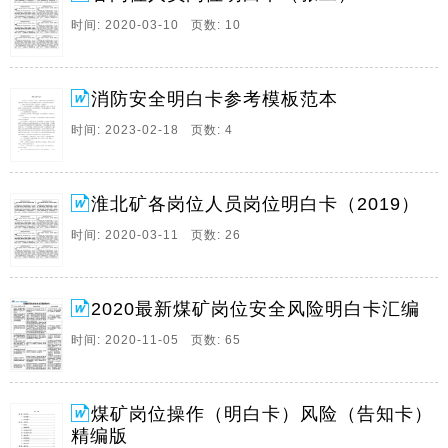
是否齐全各部件完整电路畅通光谱清晰2检查药品颜色颗
时间: 2020-03-10 页数: 10
粒仪器气密性是否符合规定3进入工作地点前对仪器进行
清洗气室并按要求进行正确调零4在巷道中上部测定瓦斯
浓度在靠近巷道中下部测定二氧化碳浓度并按规定。
消防安全明白卡参考模板范本
10、消防安全明白卡1,消防安全,四个能力,内容,1,检查消
时间: 2023-02-18 页数: 4
除火灾隐患的能力,2,扑救初期火灾的能力,3,组织疏散逃
生的能力,4,宣传教育培训的能力2,消防工作的方针是什
么,预防为主,防消结合,3,什么是公众聚集场,公众聚集场,
淮北矿各岗位人员岗位明白卡（2019）
是指宾馆,饭店,商。
时间: 2020-03-11 页数: 26
11、瓦斯检查员应知应会明白卡1下井前应检查仪器仪表
是否齐全各部件完整电路畅通光谱清晰2检查药品颜色颗
粒仪器气密性是否符合规定3进入工作地点前对仪器进行
2020最新煤矿岗位安全风险明白卡汇编
清洗气室并按要求进行正确调零4在巷道中上部测定瓦斯
浓度在靠近巷道中下部测定二氧化碳浓度并按规定。
时间: 2020-11-05 页数: 65
12、塔河矿业榆树岭煤矿采煤机司机岗位安全风险明白
卡序号危险有害因素及后果风险管控措施应急处置措施1
煤矿岗位操作（明白卡）风险（告知卡）
开机前,若采煤机停靠位置帮顶支护不到位,存在煤墙片
精编版
帮,顶板掉矸伤人的风险,开机前采煤机司机必须先检查作