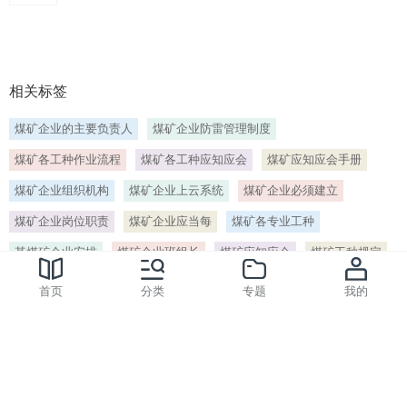
相关标签
煤矿企业的主要负责人
煤矿企业防雷管理制度
煤矿各工种作业流程
煤矿各工种应知应会
煤矿应知应会手册
煤矿企业组织机构
煤矿企业上云系统
煤矿企业必须建立
煤矿企业岗位职责
煤矿企业应当每
煤矿各专业工种
某煤矿企业安排
煤矿企业班组长
煤矿应知应会
煤矿工种规定
煤矿工种分类
煤矿企业必须
煤矿工种大全
煤矿工种
首页
分类
专题
我的
标签
> 清单明白卡[编号:781964]
网站客服QQ：254466364