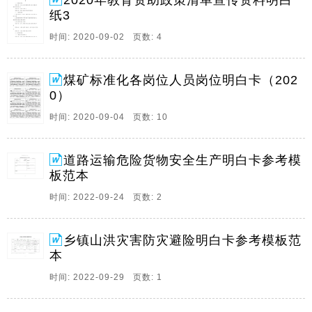
2020年教育资助政策清单宣传资料明白
杂费,对城乡义务教育阶段公办。
纸3
2、瓦斯检查员应知应会明白卡1,下井前,应检查仪器,仪
时间: 2020-09-02 页数: 4
表是否齐全,各部件完整,电路畅通,光谱清晰,2,检查药品
颜色,颗粒,仪器气密性是否符合规定,3,进入工作地点前,
对仪器进行清洗气室,并按要求进行正确调零,4,在巷道中
煤矿标准化各岗位人员岗位明白卡（202
上部测定瓦斯浓度,在靠近。
0）
3、道路运输危险货物安全生产明白卡道路运输危险货物
时间: 2020-09-04 页数: 10
安全生产明白卡国家统一危险品标识中文名称,英文名称,
危险类别,国际危规号,国标编号,危险特性,泄漏处理,储运
道路运输危险货物安全生产明白卡参考模
要求,急救措施,灭火方法,防护措施,公安匪警电话,110消
板范本
防火警电话,119医疗救护。
时间: 2022-09-24 页数: 2
4、乡镇山洪灾害防灾避险明白卡编号,户主姓名家庭人
数房屋类别土木砖家庭住址家庭成员情况姓名性别年龄
姓名性别年龄灾害类型山洪滑坡等灾害规模转大威胁对
乡镇山洪灾害防灾避险明白卡参考模板范
象人房牲畜等灾害诱发因素山脚下建房洪水等本住户注
本
意事项及时清理房屋四周水沟关注降雨情况河水涨速。
时间: 2022-09-29 页数: 1
5、消防安全明白卡1消防安全四个能力内容,1检查消除
火灾隐患的能力2扑救初期火灾的能力3组织疏散逃生的