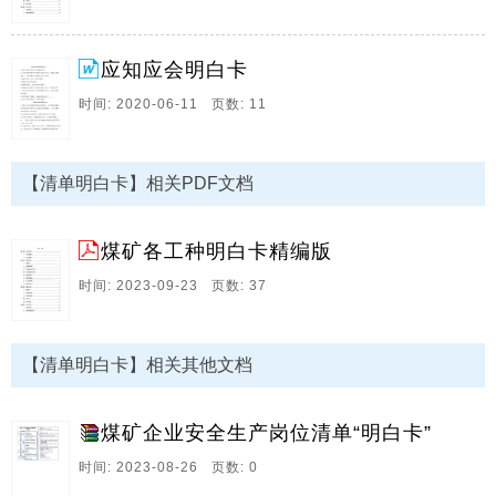
束停电,停水停止运行割煤结束启动采煤机割煤牵引采煤
机供水,供电动态检查静态检查交接班作业前准备接班开
始采煤机司机岗位标准序号流程步骤作业流程及标准1交
应知应会明白卡
接班1,顶帮支护完好,无安全隐患,2,采高控。
时间: 2020-06-11 页数: 11
17、工贸企业安全生产违法行为自查自纠清单,风险明白
卡,填报企业,盖章,填报人,签字,填报时间,序号大类项目
检查方式自查情况1制度规程与考核建立全员安全生产责
【清单明白卡】相关PDF文档
任制,明确各级别,各部门,各人员的安全生产职责,并对落
实情况进行考核,查阅安全生产责任制。
煤矿各工种明白卡精编版
18、目录第一章安全专业1一,安全检查工1二,井口检查
工2第二章采煤专业3一,班组长3二,采煤机司机4三,刮板
时间: 2023-09-23 页数: 37
输送机司机5四,带式输送机司机6五,液压支架工7六,转载
机司机8七,乳化泵司机9八,端头支护工10第三章掘进专
业11一,班组长11二,掘。
【清单明白卡】相关其他文档
19、防突工应知应会明白卡1,防突工是矿井防突工作的
直接责任人,2,入井前检查便携式甲烷检测仪电量是否充
煤矿企业安全生产岗位清单“明白卡”
足,数据是否清晰准确,入井后便携式甲烷检测仪处于常开
状态,3,熟悉矿井两个,四位一体,防突措施,4,熟知煤与瓦
时间: 2023-08-26 页数: 0
斯突出预兆,5,掌握防突设备,仪。