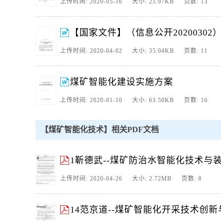
目标任务的分工方案，结合我省煤炭工业发展实际，制定山西省煤矿
上传时间: 2020-05-16 大小: 25.97KB 页数: 13
10、 第 卷第 期煤炭科学技术 年 月 特约综述 王国法 山东文登人
械系 年东北工 学院 现东北大学 研究生毕业 现任中国煤炭科工集团
【国家文件】（信息公开2020030
煤矿智 能化创新联盟理事长 中国煤炭工业协会支护专业委员会专家
11、 第 卷第 期煤炭科学技术 年 月 移动扫码阅读 王国法 杜毅
上传时间: 2020-04-02 大小: 35.04KB 页数: 11
博 天地科技股份有限公司开采设计事业部 北京 中国煤炭科工集团有
技术支撑 建立健全煤矿智能化标准体系 强 化基础性 关键共性标准
煤矿智能化建设实施方案
12、 第 卷 第 期 煤 炭 科 学 技 术 年 月 移 动 扫 码 阅 读 唐 恩 贤 张 
术 研 究 现 状 及 展 望 唐 恩 贤 张 玉 良 马 骋 陕 西 陕 煤 黄 陵 矿 业
上传时间: 2020-01-10 大小: 63.50KB 页数: 16
【煤矿智能化技术】相关PDF文档
1靳德武--煤矿防治水智能化技术与
上传时间: 2020-04-26 大小: 2.72MB 页数: 8
14范京道--煤矿智能化开采技术创新