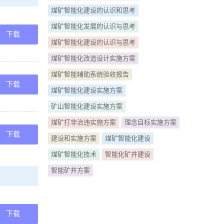
在的问题及下
煤矿智能化建设的认识和思考
煤矿智能化发展的认识与思考
炭产业转型升
下载
煤矿智能化建设的认识与思考
煤矿智能化改造设计实施方案
准备；所选
煤矿智能辅助系统验收报告
设简介 “智
下载
煤矿智能化建设实施方案
矿山智能化建设实施方案
在的问题及下
基本实现了
煤矿打非治违实施方案
理念目标实施方案
下载
建设和实施方案
煤矿智能化建设
业管理部
贯彻落实习
煤矿智能化技术
智能化矿井建设
智能矿井方案
 革 委 能源 局
83号）有关
下载
济工作会议