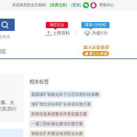
欢迎来到安全文库网！
[免费注册]
|
[登录]
|
帮助中心
赚取现金
尊享VIP特权
上传资料
升级VIP
出考试
费区
相关标签
我国煤矿智能化处于示范培育阶段准确
计算、大
煤矿理念目标和矿长承诺实施方案
流,四川
政务信息系统整合共享实施方案
一通三防标准化建设实施方案
装备等与现
智能化矿井建设地测防治水篇