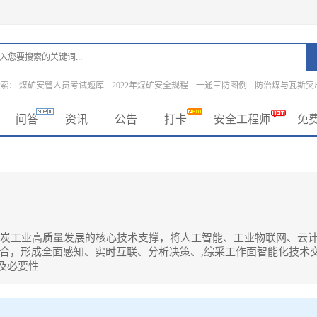
搜索：
煤矿安管人员考试题库
2022年煤矿安全规程
一通三防图例
防治煤与瓦斯突
问答
资讯
公告
打卡
安全工程师
免
是煤炭工业高质量发展的核心技术支撑，将人工智能、工业物联网、云
合，形成全面感知、实时互联、分析决策、,综采工作面智能化技术交
展及必要性
高质量发展的核心技术支撑，将人工智能、工业物联网、云计算、大数据、机器人、智能