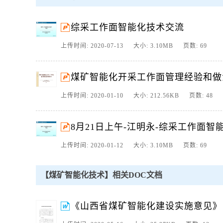
2、综采工作面智能化技术交流,四川航天电液控制有限公司2019年8
一步研究方向,自动化设计及其使用维护,一、自动化智能化发。
综采工作面智能化技术交流
3、 - 2 - 山东省煤矿智能化建设实施方案 为认真贯彻省委、省
级，提升煤 矿安全生产水平，结合我省实际，制定本实施方。
上传时间: 2020-07-13 大小: 3.10MB 页数: 69
4、煤矿智能化开采工作面管理经验和做法淮北矿业集团公司电液控
择传感器与现场的契合；设备自动控制程序与现场的契合五方面;。
煤矿智能化开采工作面管理经验和做
5、 贵州钰祥矿业集团投资有限公司 水城县比德乡河坝煤矿 矿山智
能化矿山”的主要内容是把新一代信息技术充分运用在煤。
上传时间: 2020-01-10 大小: 212.56KB 页数: 48
6、综采工作面智能化技术 交流,四川航天电液控制有限公司 2019年
一步研究方向,自动化设计及其使用维护,一、自动化智能化发展及必
8月21日上午-江明永-综采工作面智
落后采煤方式向综合机械化采煤方式转化，部分大型矿务局正在尝试
7、发改能源2020283号关于印发关于加快煤矿智能化发展的指
上传时间: 2020-01-12 大小: 3.10MB 页数: 69
门、应急管理厅（局）、煤矿安全监察局、煤矿安全监管部门、工业
近平总书记“四个革命、一个合作”能。
【煤矿智能化技术】相关DOC文档
8、1 发 改 能 源 2020 283 号关 于 印 发 关 于 加 快 煤 矿 智 能 化 
煤 炭 行 业 管 理 部 门 应 急 管 理 厅 局 煤 矿 安 全 监 察 局 煤 矿 安
9、山西省煤矿智能化建设实施意见为推进能源革命综合改革试点工作，
《山西省煤矿智能化建设实施意见》
要求，深化煤炭行业供给侧结构性改革，推动智能化技术与煤炭产业