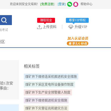
欢迎来到安全文库网！
[免费注册]
|
[登录]
|
帮助中心
赚取现金
尊享VIP特权
上传资料
升级VIP
出考试
费区
相关标签
煤矿井下维修连采机掘进机安全措施
试验1次安
煤矿井下采区变电所设备操作制度
事由：
煤矿井下生产安全预警撤人制度
煤矿井下维修掘进机安全措施
害气体可造成
煤矿井下灾害征兆和避灾方法