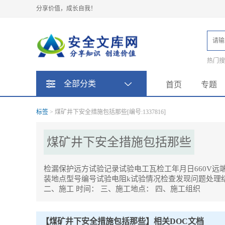
分享价值，成长自我！
热门
题
全部分类
首页
专题
标签
> 煤矿井下安全措施包括那些[编号:1337816]
煤矿井下安全措施包括那些
检漏保护远方试验记录试验电工瓦检工年月日660V远端用1
装地点型号编号试验电阻k试验情况检查发现问题处理
二、施工 时间： 三、施工地点： 四、施工组织
煤矿井下安全措施包括那些Tag内容描述：
1、煤矿井下容易聚集瓦斯的10种情况及安全措施瓦斯爆炸是煤矿生
大量的人员伤亡和矿毁,因此,防止瓦斯爆炸是安全管理的重点,其主要
【煤矿井下安全措施包括那些】相关DOC文档