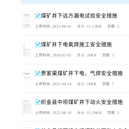
2、普安县楼下镇安福煤矿井下动火安全措施申请动火单位掘进队,机
地点附近10米范围的易燃易爆物品,并有专人负责洒水,施工前,施工
煤矿井下远方漏电试验安全措施
3、织金县珠藏镇中坝煤矿井下动火安全措施申请动火单位掘进队,
施,1,动火前必须认真清理工作地点附近10米范围的易燃易爆物品,并
上传时间: 2023-08-05 大小: 15.13KB 页数: 3
4、鄂尔多斯市鸿森矿业有限责任公司贾家渠煤矿井下电气焊施工安全技术措
意 见签批栏矿长总工程师会审签字栏生产副矿长安全副矿长机电副
煤矿井下电氧焊施工安全措施
5、一、事由： 二、施工 时间： 三、施工地点： 四、施工组织： 
从检修负责人的统一指挥。
上传时间: 2020-03-02 大小: 26KB 页数: 3
2、在进行点氧焊作业时，除安。
6、检漏保护远方试验记录试验电工瓦检工年月日660V远端用11k10W
贾家渠煤矿井下电、气焊安全措施
情况检查发现问题处理结果煤矿井下远方漏电试验安全措施杨玉涛根
上传时间: 2022-04-14 大小: 76KB 页数: 7
织金县中坝煤矿井下动火安全措施
上传时间: 2023-08-19 大小: 15.29KB 页数: 3