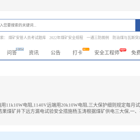
搜索：
煤矿安管人员考试题库
2022年煤矿安全规程
一通三防图例
防治煤与瓦斯突
问答
资讯
公告
打卡
安全工程师
免
1k10W电阻,1140V远端用20k10W电阻,三大保护细则规定每月
结果煤矿井下远方漏电试验安全措施杨玉涛根据煤矿供电三大保,一、
产主要灾害之一,煤矿一旦发生瓦斯爆炸,危害十分严重,其爆炸时产生的高温,高压和有
措施是加强矿井通风,防止瓦。