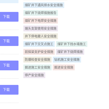
真清理工作
煤矿井下通风排水安全措施
煤矿井下烧焊措施报告
安全技术措
下载
煤矿井下电焊安全措施
端头支架使用安全措施
度名称会 审
井下停电撤人安全措施
修人员必须听
下载
煤矿井下交叉点施工
煤矿井下挡水墙施工
前探梁支护安全措施
煤矿井下烧焊措施
验电阻k试验
防爆检查安全措施
钻机施工安全措施
下载
掘进施工安全措施
掘进安全措施
停产安全措施
下载