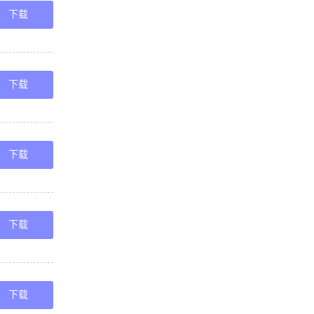
01工作面
下载
301工作面
电停风的安
下载
部通风机排
,特制定局部
下载
下,1,排放
01工作面切
下载
拆除皮带大巷
特制定以下安
下载