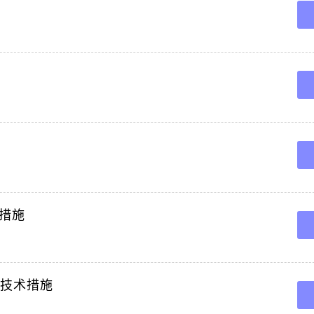
安全技术措施一,施工概况根据3月份机电检修计划安排,我队于3月26日检查,检修13
通风机电机绝缘,检查接线柱。
修安全技术措施一施工概况根据10月份机电检修计划安排,我队于10月29日检查检修1
通风机电机绝缘检查接。
风管理,确保掘进工作面人员的安全,特制定局部通风机因检修,停电,故障等原因造成停
计划停电停风前,必须提前一天。
电或停风影响到局部通风机停机后,在恢复主通风机供风,井下供电后,需要进行全矿局
采区回风巷和总回风巷瓦斯浓度不超。
风机停电停风安全技术措施为加强掘进工作面的通风管理,确保掘进工作面人员的安全
划停电停风专项安全技术措施1,因。
局部通风机停机后,停风区域中甲烷浓度超过3,0,为确保安全排放,特制定安全措施如
通过公式计算最短排放。
修安全技术措施一施工概况根据9月份机电检修计划安排,我队于9月29日检查检修13
措施
机绝缘检查接线柱接线情况。
1402工作面皮带顺槽更换局部通风机安全技术措施一工程概况根据生产安排,安排我队
02工作面出煤联巷内,为保。
部通风机较为频繁风机正常到期更换损坏更换,为保证风机更换作业的安全正常进行,
全技术措施
队负责将风机兑运至井下并安排。