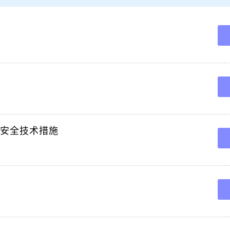
施依据煤矿安全监控系统通用技术要求AQ62012019第5,5,2,2,e中相关要求,局部
。
施编制,审核,矿长,二0一九年矿会审意见,矿长审批意见,技术负责人审批意见,安全
,ZNMK,TF,CS,2018,12,编制单位,通防部编制时间,2018年12月一石门局部
煤矿通风科编制时间,2019年1月审批表会审时间会审地点二楼会议室职务姓名审批意
电科调度室通风科编制银宇煤矿局。
安装局部通风机安全技术措施一工程概况根据工程施工安排,由我队施工三采区2轨皮联
施,附图1,局部通风机。
安全技术措施一施工概况根据9月份机电检修计划安排,我队于9月29日检查检修130
机安全技术措施
测局部通风机电机绝缘检查。
1,凡是事先未经批准,由于系统突然停电或局部通风机本身电气事故以及机械事故而引
上报,2,无计划停风事故必须。
编制单位,编制人,编制时间,审批意见,签发人,会审日期,20年月日会审人员签字总工
工程师掘进副。
110404尾巷,110404回风巷三条顺槽的掘进和轨顺与轨顺反向掘进的顺利贯通,为减
通风机,为保。