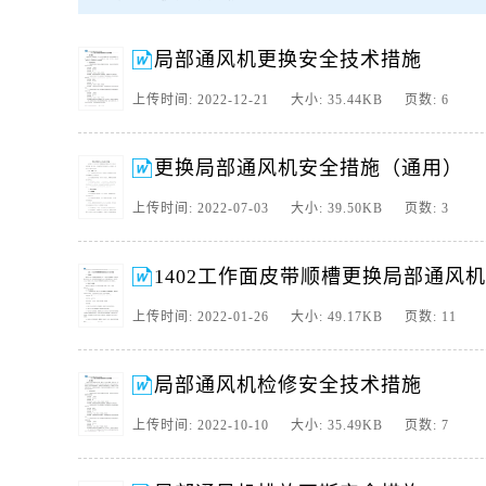
2、1301工作面切眼掘进工作面局部通风机3,0闭锁安装及测试安全技术措
转,掘进工作面或回风流中甲烷浓度大于3,0时,对局部通风机进行闭锁
局部通风机更换安全技术措施
3、华坪县焱光实业有限公司油米塘煤矿无计划停电停风专项安全技术措
上传时间: 2022-12-21 大小: 35.44KB 页数: 6
4、新疆准南煤矿有限责任公司一石门局部通风机安装方案及安全技术措施,编号
案及安全技术措施审批表职能。
5、银宇煤矿局部通风机有计划停风停电安全技术措施编制单位,银宇
更换局部通风机安全措施（通用）
师生产矿长安全矿长通风矿长机电矿长通风副总生产技术科安全科机
上传时间: 2022-07-03 大小: 39.50KB 页数: 3
6、三采区2轨皮联巷安装局部通风机安全技术措施三采区2轨皮联巷
程需要,需提前安装两组压入式局部通风机,为确保施工安全,特编制本措
7、龙王庄煤矿局部通风机检修安全技术措施龙王庄煤矿局部通风机检修
1402工作面皮带顺槽更换局部通风
顺槽皮带机头硐室局部通风机及开关,清理风机主扇消音器内杂物摇
上传时间: 2022-01-26 大小: 49.17KB 页数: 11
8、局部通风机无计划停风处理预案及安全技术措施一,停风处理预案
风机停电,停风,不论时间长短都属于无计划停电,停风,均由调度室登记
9、综掘队掘进巷道局部通风机有计划无计划停电停风专项安全技术措施
局部通风机检修安全技术措施
矿长机电副矿长安全副矿长机电副总工程师安全副总工程师采煤副总
上传时间: 2022-10-10 大小: 35.49KB 页数: 7
10、关于11盘区移设局部通风机的安全技术措施随着我矿11盘区轨顺,
的供风距离,增加其有效风量,经矿委决定于2011年1月16日移设局部