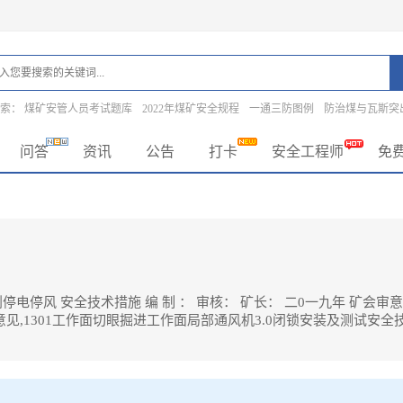
搜索：
煤矿安管人员考试题库
2022年煤矿安全规程
一通三防图例
防治煤与瓦斯突
问答
资讯
公告
打卡
安全工程师
免
停风 安全技术措施 编 制 ： 审核： 矿长： 二0一九年 矿会审意
见,1301工作面切眼掘进工作面局部通风机3.0闭锁安装及测试安全
技术措施编制,审核,矿长,二0一九年矿会审意见,矿长审批意见,技术负责人审批意见