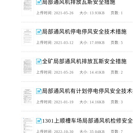
11、龙王庄煤矿局部通风机检修安全技术措施龙王庄煤矿局部通风机检修
局部通风机排放瓦斯安全措施
下顺槽车场局部通风机及开关,清理风机主扇消音器内杂物,摇测局部
上传时间: 2021-05-26 大小: 13.93KB 页数: 1
12、龙王庄煤矿局部通风机检修安全技术措施龙王庄煤矿局部通风机检
上顺槽车场局部通风机及开关,清理风机主扇消音器内杂物摇测局部
13、局部通风机有计划停电停风安全技术措施为加强掘进工作面的通
局部通风机停电停风安全技术措施
全技术措施,一,有计划停电停风专项安全技术措施,1,因检修等原因有
上传时间: 2021-03-12 大小: 17.09KB 页数: 5
14、全矿局部通风机排放瓦斯安全措施阳煤集团杨玉涛因全矿井下停
放瓦斯,为确保安全排放,特制定安全措施如下,1,总指挥,为了保证
15、局部通风机停电停风安全技术措施山西方山金晖凯川煤业局部通
全矿局部通风机排放瓦斯安全措施
通风机因检修,停电,故障等原因造成停电停风的安全技术措施一,有计
上传时间: 2021-05-26 大小: 14.41KB 页数: 2
16、掘进工作面局部通风机排放瓦斯安全措施阳煤集团杨玉涛掘进工作面
时间,根据盲硐内瓦斯积存量为m3,工作面外全风压供风量为m3min,
17、龙王庄煤矿局部通风机检修安全技术措施龙王庄煤矿局部通风机检
局部通风机有计划停电停风安全技术
眼局部通风机及开关,清理风机主扇消音器内杂物摇测局部通风机电
上传时间: 2021-01-19 大小: 14.16KB 页数: 3
18、龙王庄煤矿1402工作面皮带顺槽更换局部通风机安全技术措施
三采区煤仓溜煤眼处2组局部通风机主扇备扇,然后按照要求安装至14
19、更换局部通风机安全技术措施由于我队在日常生产过程中更换局
1301上顺槽车场局部通风机检修安
全技术措施,一安装拆除工作,1井上兑运风机至井下工作面,由准备
上传时间: 2022-10-30 大小: 35.04KB 页数: 7