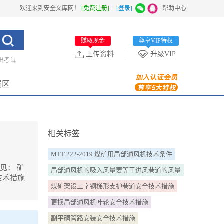
欢迎来到安全文库网！
[免费注册]
|
[登录]
|
帮助中心
赚取现金
尊享VIP特权
上传资料
升级VIP
出考试
费区
相关标签
MTT 222-2019 煤矿用局部通风机技术条件
见： 矿
局部通风机的吸入风量要等于进风巷道的风量
技术措施
煤矿架设工字钢梯形支护巷道安全技术措施
更换局部通风机叶轮安全技术措施
,安全副矿长
副平硐管路安装安全技术措施