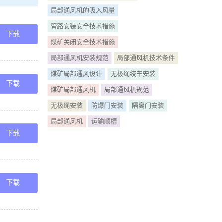
通风机停止运
局部通风机的吸入风量
管路安装安全技术措施
副矿长审批。
下载
煤矿关闭安全技术措施
通风机安装方
局部通风机安装规范
局部通风机技术条件
见矿长总工程
煤矿局部通风设计
无极绳绞车安装
下载
煤矿局部通风机
局部通风机规范
巷,为满足工
无极绳安装
防爆门安装
隔离门安装
局部通风机
运输顺槽
1工作面下
下载
起的局部通
程师生产副
下载
小局部通风机