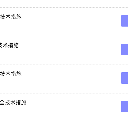
更换安全技术措施一施工概况根据日常机电设备检查,1301工作面下顺槽反掘在用局
的安全,特编制本安全技术。
全技术措施
技术措施
全技术措施
全技术措施