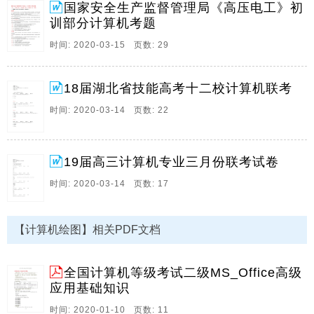
介绍。 1.编译程序。
国家安全生产监督管理局《高压电工》初
训部分计算机考题
8、对计算机的一些错误认识 不知是什么原因，逐渐出
现了一些有关计算机的荒唐说法。不幸的是，这些荒唐
时间: 2020-03-15 页数: 29
说法已给不少人产生了一些错误的印象。这种错误印象
给计算机系统的发展和应用造成了不必要的障碍。 “计
18届湖北省技能高考十二校计算机联考
算机失误造成的过错”几乎每一周都有一些报纸或杂志刊
登醒目的标题：“计算机失误造成的过错”。把过错归因
时间: 2020-03-14 页数: 22
于计算机，计算机完全成了替罪羊。我们知道，计算机
是无生命的、无知觉的。然。
9、 2019 11 27 2020年湖北技能高考大纲解读 计算机专
19届高三计算机专业三月份联考试卷
业 目录 考试时间与考试人数 2019年考试概况 2019年湖
时间: 2020-03-14 页数: 17
北省普通高等学校招收中等职业学校毕业生技能高考 计
算机类技能考试于2019年4月13 14和4月19 20 21日举行
计算机类考试报名人数13848 考试人数13261 2019年考
【计算机绘图】相关PDF文档
试内容与题型 2020年计算机大纲解析 1 2 三 考试依据
一 依据 国家职业技能标准 。
全国计算机等级考试二级MS_Office高级
10、书书书 全国计算机等级考试二级公共基础 知识考
应用基础知识
试大纲 年版 基本要求 掌 握 计 算 机 系 统 的 基 本 概
时间: 2020-01-10 页数: 11
念 理 解 计 算 机 硬 件 系 统 和 计 算 机 操 作 系 统 掌