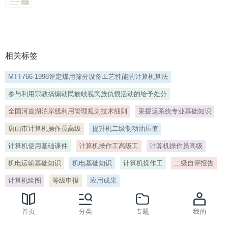
姓 名 准 考 证 号 填 写 在 试 题 卷 和 答 题 卡 上 并 将
准 考 证 号 条形 。
16、联 考 试 卷 第 1 页 共 4 页 机 密 启 用 前 2019 年
湖 北 省 技 能 高 考 联 考 试 卷计 算 机 类 专 业本 试
题 卷 共 4 页 50 小 题 全 卷 满 分 150 分 考 试 用 时 60
相关标签
分 钟 祝考试顺利 注 意 事 项 1 答 题 前 先 将 自 己 的
姓 名 准 考 证 号 填 写 在 试 题 卷 和 答 题 卡 上 并 将
MTT766-1998评定煤用筛分设备工艺性能的计算机算法
准 考 证 号 条形 。
参与利用宗教搞煽动民族歧视民族仇恨活动的给予处分
17、题干 540 A 软件工程是指()的工程学科. A:计算机软
全国河道湖泊岸线利用管理规划技术细则
采掘运系统专业基础知识
件开发 下列（）不是网页表单的基本组成部分。 A:表单
标签 下列哪一个不是流媒体的特点(). A:连续性 在
唐山市计算机操作员高级
提升机二级制动油压值
Windows中,关于文件夹的描述不正确的 是(). A:文件夹
计算机使用基础课件
计算机操作工高级工
计算机操作员高级
是用来组。
机电运输基础知识
机电基础知识
计算机操作工
二级自评报告
18、题干 选项A 1、利用Windows7“搜索”功能查找文件
时，说法正确的是() 。 A、要求被查找的文件 必须是文
计算机绘图
等级申报
应用成果
本文件 2、下面文件类型中，不属于音频文件的是()。
A、WAV 3、在windows7文件属性中“仅应用于文件夹中
标签
> 计算机绘图[编号:38930]
首页
分类
专题
我的
的文。