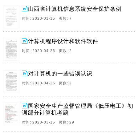
算机 共有129台（包括8台笔记本）。近三年专项。
山西省计算机信息系统安全保护条例
5、山西省计算机信息系统安全保护条例 计算机信息
（2008年9月25日山西省第十一届人民代表大会常务委
时间: 2020-01-15 页数: 7
员会第六次会议通过） 山西省人民代表大会常务委员会
公告 山西省计算机信息系统安全保护条例已由山西省第
十一。
计算机程序设计和软件软件
6、2014年计算机二级office高级应用考试基础知识 1 /
时间: 2020-04-26 页数: 2
11 计算机的发展、类型及其应用领域。 1. 计算机
(computer)是一种能自动、高速进行大量算术运算和逻
辑运算的电子设备。 其 特点为：速度快、精度高、存储
对计算机的一些错误认识
容量大、通。
时间: 2020-04-26 页数: 2
7、软 件总的来说，软件就是指用以指挥计算机运行活
动所使用的程序。有两类软件：应用软件和系统软件。
程序员设计和编制应用软件来完成面向用户的某些应
国家安全生产监督管理局《低压电工》初
用，诸如收帐和工资系统等。系统软件更为通用，通常
训部分计算机考题
是独立于应用的。它支持基本的计算机功能以及所有的
时间: 2020-03-15 页数: 29
应用领域(而不是特殊的应用)。 系统软件 可以将系统软
件从逻辑上分成主要的几类。下面我们对每一类作概括