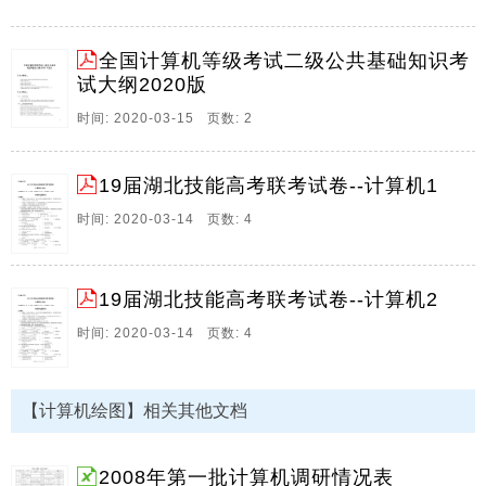
握 算 法 的 基 本 概 念 掌 握 基 本 数 据 结 构 及 其 操
作 掌 握 基 本 排 序 和 查 找 算 法 掌 握 逐 步 求 精 的
全国计算机等级考试二级公共基础知识考
结 构 化 程 序 设 计 方 法 掌 握 软 件 工 程。
试大纲2020版
11、国家安全生产监督管理局 低压电工 初训部分计算
时间: 2020-03-15 页数: 2
机考题 其中 一 判断题 303题 二 单项选择题 257题 三
多项选择题 61题 计621题 一 判断题 303题 括号内正确
的填 错误的填 第一章 法律法规 1 特种作业人员必须年
19届湖北技能高考联考试卷--计算机1
满20周岁 且不超过国家法定退休年龄 2 特种作业操作证
时间: 2020-03-14 页数: 4
每1年由考核发证部门复审一次 3 电工特种作业人员应
当具备高中或相当于高中以上文化程度 4 电工作业分为
高压电工。
19届湖北技能高考联考试卷--计算机2
12、国家安全生产监督管理局 高压电工 初训部分计算
时间: 2020-03-14 页数: 4
机考题 其中 一 判断题 209题 二 单项选择题 221题 三
多项选择题 57题 计487题 一 判断题 209题 括号内正确
的填 错误的填 培训要求 1 在电气安全方面 电工作业人
【计算机绘图】相关其他文档
员应熟记并自觉履行以下各项职责 无证不准上岗操作 严
格遵守有关安全法规 规程 制度 对管辖区电气设备或线
路的安全负责 架设临时线路和进行其它危险作业时 除特
2008年第一批计算机调研情况表