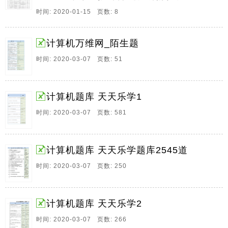
殊情况外一般。
时间: 2020-01-15 页数: 8
13、试卷编号 545 所属语言 计算机基础 试卷方案 2018
年湖北省技能高考十二校计算机联考方案 试卷总分 490
计算机万维网_陌生题
分 共有题型 7种 一 单选 共50题 共计150分 第1题 3 0分
题号 7209 难度 中 第100章 在 Internet的基本服务功能
时间: 2020-03-07 页数: 51
中 远程登录所使用的命令是 A ftp B telnet C mail D
open 答案 B 第2题 3 0分 题号 7210 难度 中 第1。
14、试卷编号 525 所属语言 计算机基础 试卷方案 19届
计算机题库 天天乐学1
高三计算机专业三月份联考试卷 试卷总分 450分 共有题
时间: 2020-03-07 页数: 581
型 7种 一 单选 共50题 共计150分 第1题 3 0分 题号
4176 难度 中 第1章 F的ASC 码值是 A 70 B 69 C 71 D
78 答案 A 第2题 3 0分 题号 4177 难度 中 第1章 表示R
计算机题库 天天乐学题库2545道
G B三个基色的二进位数目分别是6位 6位 4位 因此可显
示颜。
时间: 2020-03-07 页数: 250
15、联 考 试 卷 第 1 页 共 4 页 机 密 启 用 前 2019 年
湖 北 省 技 能 高 考 联 考 试 卷计 算 机 类 专 业本 试
计算机题库 天天乐学2
题 卷 共 4 页 50 小 题 全 卷 满 分 150 分 考 试 用 时 60
分 钟 祝考试顺利 注 意 事 项 1 答 题 前 先 将 自 己 的
时间: 2020-03-07 页数: 266