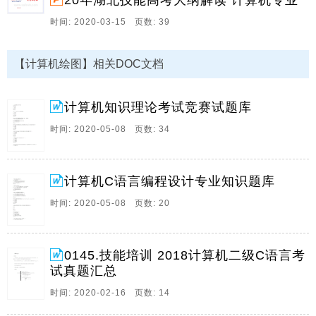
20年湖北技能高考大纲解读 计算机专业
A、用“文件”菜单栏中的保存命令B、单击“粘贴”按钮C、
点击常用工具栏上的“保存”按钮D、单击“复制。
时间: 2020-03-15 页数: 39
2、下列关于栈叙述正确的是（）。A、算法就是程序
B、设计算法时只需要考虑数据结构的设计C、设计算法
【计算机绘图】相关DOC文档
时只需要考虑结果的可靠性D、以上三种说法都不对答
案：D下列叙述中正确的是（）。A、有一个以上根结点
计算机知识理论考试竞赛试题库
的数据结构不一定是非线性结构B、只有一个根结点的
数据结构不一定是线性结构C、循环链表是非线性结构
时间: 2020-05-08 页数: 34
D、双向链表是非线性结构答案：B下列关于二叉树的叙
述中,。
计算机C语言编程设计专业知识题库
3、 模拟卷1 1 填空题 下列给定程序中，函数fun的功能
是：在形参S所指字符串中寻找与参数C相同的字符，并
时间: 2020-05-08 页数: 20
在其后插入一个与之相同的字符，若找不到相同的字符
则不做任何处理。 例如，若s所指字符串为“baacda”，
c。
0145.技能培训 2018计算机二级C语言考
试真题汇总
4、第 1 页，共 8 页 计 算 机 核 查 情 况 及 购 置 意 见
序号 单位名称 资金类型 设备名称 设备简要内容 现 有
时间: 2020-02-16 页数: 14
情 况 申报情况 备注 购 置 意 见 1 大柳塔矿 安技措 计