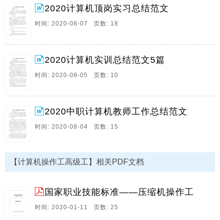
2020计算机顶岗实习总结范文
13、计算机在人事管理的作用认识实习报告 计算机在人
时间: 2020-08-07 页数: 18
事管理的作用认识实习报告 实习目的 经过理论联系实
际，巩固所学的知识，提高处理实际问题的本事，了解
设计专题的主要资料，为毕业设计的顺利进行做好充分
的准备，并为自我能顺利与社会环境接轨做准备。 实习
2020计算机实训总结范文5篇
任务 对计算机在人事管理方面的应用进行归纳总结，并
时间: 2020-08-05 页数: 10
查阅资料为毕业设计作准备. 实习资料 计算机在人事管
理中的应用 随着社会的发展，。
14、2020计算机顶岗实习总结范文 计算机顶岗实习总结
2020中职计算机教师工作总结范文
1 1、实习目的 毕业实习是我们大学期间的最后1门课
时间: 2020-08-04 页数: 15
程，不知不觉我们的大学时光就要结束了，在这个时
候，我们非常希望通过实践来检验自己掌握的知识的正
确性。在这个时候，我来到_教育培训机构，在这里进行
【计算机操作工高级工】相关PDF文档
我的毕业实习。 2、实习单位简介 _教育，2002年成立
于_大学实验中心，是最早从事专升本辅导的机构之1，
也是_省_专升本考前辅导同盟办公室推荐的文。
国家职业技能标准——压缩机操作工
15、2020计算机实训总结范文5篇 计算机实训总结
时间: 2020-01-11 页数: 25
2020(1) 短短3天的计算机实训结束了，通过这3天的实