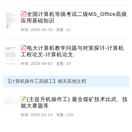
训，我学到了很多的知识，我深深体会到计算机办公的
奇异和奥妙;也掌握了许多的计算机办公技能。 虽然我是
全国计算机等级考试二级MS_Office高级
计算机系的学生，但我们的专业课程也只是学习了C语
应用基础知识
言的程序编辑，所以在实训之前，计算机办公对我们来
时间: 2020-01-10 页数: 11
讲是比较抽象的，但通过这次实训，我们揭开了她神秘
的面纱，离我们不再遥远!据我了解，大多数同学都之前
接。
电大计算机教学问题与对策探讨-计算机
工程论文-计算机论文.
16、2020中职计算机教师工作总结范文 计算机教师工作
总结1 时间如水，光阴似箭，这1学期很快就要结束了。
时间: 2020-08-02 页数: 10
通过这1学期的工作，我在工作方面业务更加熟练，和同
学们的感情也愈来愈好，为了今后更好的进行教学工
【计算机操作工高级工】相关其他文档
作，我将这学期的工作经验总结起来，这样好使自己迅
速成长，无愧于人民教师的称号，我现将这1学年工作情
况总结以下： 1、思想认识 这学期，我在思想上严于律
(主提升机操作工) 最全煤矿技术比武、技
己，酷爱党的教育事业，全面贯彻党的教育方针，严格
能大赛题库
要求。
时间: 2020-01-14 页数: 220