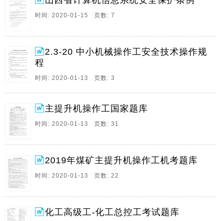
山西省计算机信息系统安全保护条例
十一。
时间: 2020-01-15 页数: 7
2、题目类型( 单选、多 选、判断) 试题 选项A 选项B 选
项C 选项D 单选 特种作业人员必须取得( )才允许上岗作
业。 技术资格证书 操作资格证书 安全资格证书 高中文
2.3-20 中小机械操作工安全技术操作规
凭 单选 煤矿从业人员在安全生产方面的义务包括：从业
程
人。
时间: 2020-01-13 页数: 3
3、2.3-20 中小机械操作工安全技术操作规程 每班作业
前认真检查各部位零件紧固和安全状况，在确认符合安
全要求的前提下方可操作，每班作业结束后操作工应按
主提升机操作工国家题库
照“清洁、润滑、紧固、调整、防腐”的十字要求，认真
时间: 2020-01-13 页数: 31
做好。
4、 主提升机操作工考试试题 法律法规知识 安全基本知
识 安全技术 理论知识 小计 判断题 39 53 139 231 每题
2019年煤矿主提升机操作工机考题库
0.5分 单选题 32 47 139 218 每题1分 多选题 38 33 75
时间: 2020-01-13 页数: 22
146 每题2分 合计 109 133 353 595 一、判断题（。
5、化工总控工技能鉴定复习题 一.单项选择题： 1. 化工
单元操作的特点是（ ）。 A.属于物理性操作 B.属于化
化工高级工-化工总控工考试题库
学性操作 C.属于专用操作 D.遵循不同基本原理 2. 理想