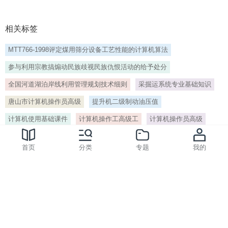
相关标签
MTT766-1998评定煤用筛分设备工艺性能的计算机算法
参与利用宗教搞煽动民族歧视民族仇恨活动的给予处分
全国河道湖泊岸线利用管理规划技术细则
采掘运系统专业基础知识
唐山市计算机操作员高级
提升机二级制动油压值
计算机使用基础课件
计算机操作工高级工
计算机操作员高级
机电运输基础知识
机电基础知识
计算机操作工
二级自评报告
首页
分类
专题
我的
计算机绘图
等级申报
应用成果
标签
> 计算机操作工高级工[编号:58203]
网站客服QQ：254466364