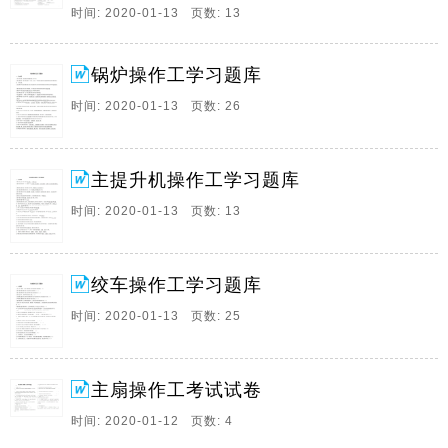
时间: 2020-01-13 页数: 13
流体在水平管道中流动，若某处管道截面缩小。
6、锅炉操作工学习题库 一、填空题 1.传热有导热、对
流传热和辐射传热三种形式。 2.热由物体的一部分传递
锅炉操作工学习题库
给另一部分，或从一个物体传递给和它接触的物体而没
时间: 2020-01-13 页数: 26
有物质的迁移，叫作导热。 3.高温物体不通过接触或流
动而以电。
7、绞车操作工学习题库 一、判断题 1.自上向下投影，
主提升机操作工学习题库
在水平投影面上所得的图形为侧视图。（） 2.提升钢丝
时间: 2020-01-13 页数: 13
绳的捻向有左向捻和右向捻两种。（） 3.滴点是润滑脂
从不流动态转变为流动态的温度。（） 4.绞车运行中，
司。
绞车操作工学习题库
8、9 胶带运输机操作工技能大赛复习题 一、填空： 1、
时间: 2020-01-13 页数: 25
煤矿企业必须坚持安全第一，预防为主的方针。 2、煤
矿安全规程共有四编751条。 3、煤层产状的要素包括煤
层的走向、倾向和倾角。 4、瓦斯爆炸的三个必备条
主扇操作工考试试卷
件：。
时间: 2020-01-12 页数: 4
9、 国家职业技能标准 职业编码： 6-28-02-06 压缩机操
作工 中华人民共和国人力资源和社会保障部 制定 说 明