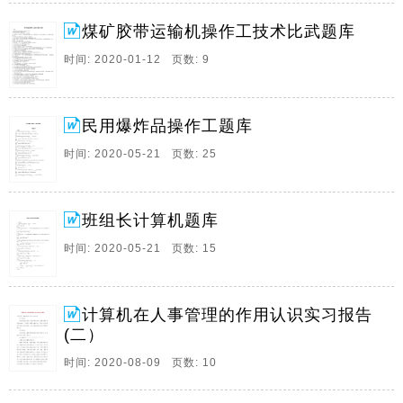
为规范从业者的从业行为，引导职业教育培训的方向，
煤矿胶带运输机操作工技术比武题库
为职业技能鉴定提 供依据，依据中华人民共和国劳。
时间: 2020-01-12 页数: 9
10、2014年计算机二级office高级应用考试基础知识 1 /
11 计算机的发展、类型及其应用领域。 1. 计算机
(computer)是一种能自动、高速进行大量算术运算和逻
民用爆炸品操作工题库
辑运算的电子设备。 其 特点为：速度快、精度高、存储
容量大、通。
时间: 2020-05-21 页数: 25
11、民用爆炸品操作工考核题库上机部分一、选择题：
1、爆炸材料库房贮存炸药总量不得超过 个月的生产
班组长计算机题库
量。A、2 B、1 C、3说明：规程上要求炸药的库存总量
不得超过一个月的生产量。答案：B2、爆炸材料库房贮
时间: 2020-05-21 页数: 15
存雷管总量不得超过 个月的生产量。A、2 B、1 C、3。
12、班组长计算机考核题库一、选择题：1、在有煤与瓦
计算机在人事管理的作用认识实习报告
斯突出的矿井，应使用（ ）安全炸药 A. 三级 B. 二级
(二）
C. 一级 说明：规程规定答案：A2、每个生产矿井必须
至少有（ ）个能行人的通达地面的安全出口，各个出口
时间: 2020-08-09 页数: 10
间的距离不小于（ ）米A. 2 15 B. 2 30 C. 3 25说明：规
程第十八条第一款规定答案。