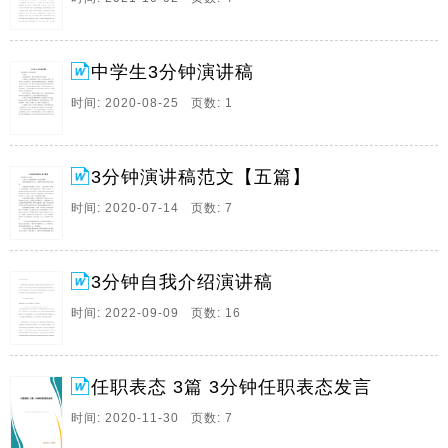
1goodmorning,mydearteachers,mydearprofessors,iamver
10、中学生3分钟演讲稿尊重的老师,亲爱的同学们,大家
中学生3分钟演讲稿
好,我是吃饭没筷子,请允许我先给大家讲个故事,在非洲
的1片茂盛的丛林中,走着4个皮包骨头的男子,他们扛着1
时间: 2020-08-25 页数: 1
只沉重的箱子,在密林里踉踉蹡跄地往前走,他们跟随队上
进入丛林探险,可是,队长却在任务行。
3分钟演讲稿范文【五篇】
11、3分钟演讲稿范文,五篇,尊重的老师,同学们,大家好,
今天我演讲的题目是最初的梦想,最初的梦想就握在自己
时间: 2020-07-14 页数: 7
手上,最想要去的地方就别在半路返航,如果梦想不曾坠落
悬崖,危在旦夕,又怎样会晓得,执着的人,有双梦的翅膀,不
顾1切疯狂追寻过,失落过,也让。
3分钟自我介绍演讲稿
12、3分钟自我介绍演讲稿我们不管是在社会上还是在学
时间: 2022-09-09 页数: 16
校里,都需要交流,认识别人,也是认识自己,这是一个双向
的过程,通过这个我们见识才会有所长进,而交流的开始自
然是从自我介绍开始,一个好的自我介绍能给他人一个好
任职表态 3篇 3分钟任职表态发言
的第一印象,下面是由出国留学整理的三。
时间: 2020-11-30 页数: 7
13、任职表态3篇3分钟任职表态发言精品文档,仅供参考