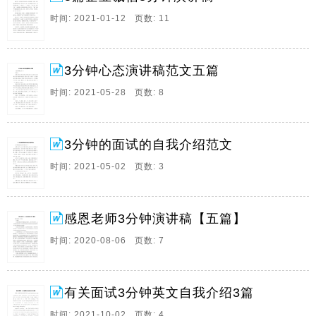
子养心,莫过于诚,这些都是千古流。
时间: 2021-01-12 页数: 11
6、3分钟心态演讲稿范文五篇心态演讲稿范文,一,同学
们,你是否有过老师对你的批评而耿耿于怀,是否有过父母
亲对你的责备而暗地抱怨,是否有过学习不理想,总是害怕
3分钟心态演讲稿范文五篇
老师和家长的怪罪,是否有过与同学间相处不和,总是感觉
时间: 2021-05-28 页数: 8
心中沉闷,压抑,等等这一切,都是心理。
7、3分钟的面试的自我介绍范文3分钟的面试自我介绍范
文,一,我是来自矿业大学市场营销专业的王帆,我应聘的
3分钟的面试的自我介绍范文
淘宝网络销售职位,对网络销售有着浓厚的兴趣,曾经在一
时间: 2021-05-02 页数: 3
家中药材的淘宝店工作一年,让我对经营淘宝店的操作流
程,掌握了一定知识与销售技巧,同时我认。
8、感恩老师3分钟演讲稿,五篇,尊重的老师,同学们,大家
感恩老师3分钟演讲稿【五篇】
好,从求知若渴的少年到展翅高飞的成人,从门外汉到专
时间: 2020-08-06 页数: 7
才,从人类的结绳记事到今天信息时期的来临,教师的作用
时时刻刻贯穿于人类文明发展史的全部进程,正像人们所
共鸣的那样,社会的发展依托教育,教育。
有关面试3分钟英文自我介绍3篇
9、有关面试3分钟英文自我介绍3篇面试3分钟英文自我
介绍篇
时间: 2021-10-02 页数: 4