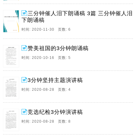
任职表态3篇3分钟任职表态发言很多事情我们看不惯,那
是因为我们有我们的习惯,有我们做人的原则,我们为人处
三分钟催人泪下朗诵稿 3篇 三分钟催人泪
事的态度,不要试着去按自己的方式要求别人也像自己这
下朗诵稿
么做,那是徒劳无功的,以下是本站小编为。
时间: 2020-11-30 页数: 6
14、三分钟催人泪下朗诵稿3篇三分钟催人泪下朗诵稿精
品文档,仅供参考三分钟催人泪下朗诵稿3篇三分钟催人
泪下朗诵稿朗诵不仅可以提高阅读能力,增强艺术鉴赏,更
赞美祖国的3分钟朗诵稿
为重要的是,通过朗诵,大者可以陶冶性情,开阔胸怀,文明
时间: 2020-10-16 页数: 5
言行,增强理解,以下是本站小编为大家带。
15、赞美祖国的3分钟朗诵稿我们祖国的大好河山,给了
无数文人墨客艺术的书卷,呈现在我们眼前的是一道道亮
3分钟坚持主题演讲稿
丽的风景,第一文档网今天为大家精心准备了赞美祖国的
时间: 2020-08-28 页数: 4
3分钟朗诵稿,希望对大家有所帮助,赞美祖国的3分钟朗
诵稿亲爱的老师,同学们,亲爱的祖国妈妈,今。
16、3分钟坚持主题演讲稿尊重的老师,亲爱的同学们,大
竞选纪检3分钟演讲稿
家好,马克思曾说过,生活就像海洋,只有坚持不懈的人,才
时间: 2020-08-28 页数: 8
能驶向成功的彼岸,人生亦是如此,坚持者,事竟成,生命因
坚持而精彩,小草穿透了岩石厚土,得到春回大地的精彩,