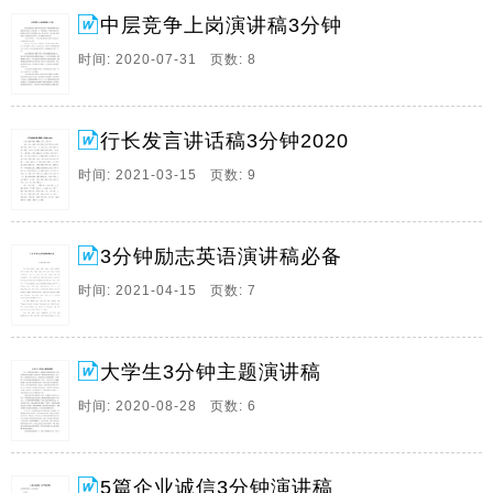
上岗演讲稿3分钟,供大家参考,中层竞争上岗演讲稿3分
中层竞争上岗演讲稿3分钟
钟尊重的各位领导,各位评委预会的同志们。
时间: 2020-07-31 页数: 8
2、行长发言讲话稿3分钟2020行长发言讲话稿1尊敬的,
行长,同志们,首先,我十分感谢分行党委的信任与厚爱,这
次组织上安排我来,县支行工作,行长在百忙之中亲自送我
行长发言讲话稿3分钟2020
来这里,就我个人来讲,我非常乐意接受组织的安排,心情
高兴,心存感激,并有点诚惶诚恐。
时间: 2021-03-15 页数: 9
3、3分钟励志英语演讲稿必备关键词,英语分钟
Asyouslowlyopenyoureyes,lookaround,noticewherethelight
3分钟励志英语演讲稿必备
4、大学生3分钟主题演讲稿大学,我们梦寐以求的地方,
时间: 2021-04-15 页数: 7
也是我们梦想实现的地方,当我们怀着向往的心情踏入大
学校门时,意味着我们真实的成了1名大学生,我们阔别父
母及亲人,带着他们对自己深深的期望,只身来到1个陌生
大学生3分钟主题演讲稿
的但能实现梦想的地方,但是,大学生不但。
时间: 2020-08-28 页数: 6
5、5篇企业诚信3分钟演讲稿各位尊敬的领导,各位同事
们,大家好,诚实守信,本是我们中华民族的一种传统美德,
古时候,汉高祖信赖周勃的诚实,便托付大事于他,齐景公
敬重晏子的为人,便对其委以重任,一诺千金,一言九鼎,君
5篇企业诚信3分钟演讲稿