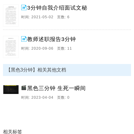
而那些中途而废的,只能沦为1芥空。
3分钟自我介绍面试文秘
17、竞选纪检3分钟演讲稿尊重的各位老师,早上好,我叫,
是来自初1,16,班的学生,首先,我非常感谢学校领导和老
时间: 2021-05-02 页数: 6
师及同学们给了我这次展现自我的机会,我要竞选的是学
生会的纪律检查部部长,俗语说,没有规矩,不成方圆,它明
确的告知我们每个人,提倡甚么。
教师述职报告3分钟
18、3分钟自我介绍面试文秘3分钟自我介绍面试文秘1
时间: 2020-09-06 页数: 11
各位面试官早上好,很荣幸拥有这次向面试官请教和学习
的机会,本次面试的目的是求得一份秘书助理或酒店餐饮
方面的职位,下面允许我做一下自我介绍,我叫姜,毕业于
【黑色3分钟】相关其他文档
大连职业技术学院,主修商务英语,在大学3年。
19、教师述职报告3分钟作为一名教师,教学中会遇到许
黑色三分钟 生死一瞬间
多问题,需要依靠智慧来解决,其实,智慧来自细心的观察,
时间: 2023-04-04 页数: 0
来自于勤奋地读书,勤奋地工作,来自于不断地反思,不断
否定自我,下面是,为大家带来的教师述职报告3分钟,希望
能帮助到大家,教师述职报告3分钟一。
相关标签