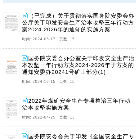
产治本攻坚三年行动,2024,2026年,的实施方案的通知煤
矿各科室,为认真贯彻落实国务院安委会全体会议精神,推
（已完成）关于贯彻落实国务院安委会办
动安全生产治本攻坚三年行动方案,2024,2026年,落实落
公厅关于印发安全生产治本攻坚三年行动方
细落地,矿成立领导小。
案2024-2026年的通知的实施方案
2、国务院安全生产委员会办公室文件安委办20241号国
时间: 2024-05-17 页数: 15
务院安委会办公室关于印发安全生产治本攻坚三年行动
方案,2024,2026年,子方案的通知各省,自治区,直辖市及
新疆生产建设兵团安全生产委员会,国务院安委会各成员
国务院安委会办公室关于印发安全生产治
单位,有关中央企业,为认真贯彻。
本攻坚三年行动方案2024-2026年子方案的
通知安委办20241号矿山部分(1)
3、1国务院安全生产委员会文件安委,2024,2号国务院安
全生产委员会关于安全生产治本攻坚三年行动方
时间: 2024-12-15 页数: 15
案,2024,2026,的通知各省,自治区,直辖市人民政府及新
疆生产建设兵团,国务院安委会各成员单位,有关中央企
2022年煤矿安全生产专项整治三年行动
业,安全生产治本攻坚三年行动方案。
治本攻坚实施方案
4、 关于安全生产专项整治三年行动治本攻坚实施方案
时间: 2022-04-25 页数: 13
为深入贯彻落实国家省和市关于煤矿安全生产工作的系
列部署要求,深化专项整治三年行动,着力从根本上消除事
故隐患从根本上解决问题,切实提升煤矿安全管理水平,坚
国务院安委会关于印发《全国安全生产专