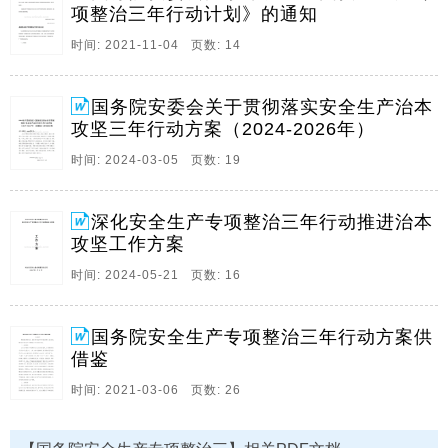
决防范遏制较大及以上事故发生,根据应急管理。
项整治三年行动计划》的通知
5、国务院安委会关于印发全国安全生产专项整治三年行
时间: 2021-11-04 页数: 14
动计划的通知安委20203号各省自治区直辖市人民政府
及新疆生产建设兵团，国务院安委会各成员单位，有关
国务院安委会关于贯彻落实安全生产治本
中央企业：全国安全生产专项整治三年行动计划已经中
攻坚三年行动方案（2024-2026年）
央领导同志同意，现印发给你们，请结合实际认真贯。
时间: 2024-03-05 页数: 19
6、关于贯彻落实国务院安委会关于贯彻落实的通知的实
施方案公司各部室,项目部,为认真贯彻落实国务院安委会
全体会议精神,推动安全生产治本攻坚三年行动方
深化安全生产专项整治三年行动推进治本
案,2024,2026年,落实落细落地,矿成立领导小组,认真研
攻坚工作方案
究制定本矿井实施方案,确定重点任务措。
时间: 2024-05-21 页数: 16
7、兴文县玉竹山煤业有限责任公司深化安全生产专项整
治三年行动推进治本攻坚工作方案兴文县玉竹山煤业有
国务院安全生产专项整治三年行动方案供
限责任公司2024年3月19日兴文县玉竹山煤业有限责任
借鉴
公司深化安全生产专项整治三年行动推进治本攻坚工作
方案审批表会审单位人员会审意见签名日期编制生。
时间: 2021-03-06 页数: 26
8、国务院安全生产专项整治三年行动方案供借鉴 仅供
参考 根据国务院安委会、省政府安委会和市安委会部