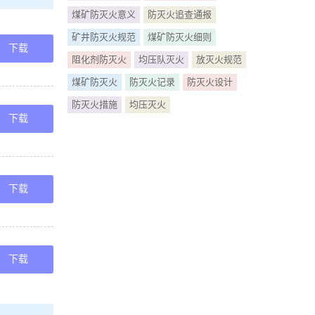
具有煤炭自燃
煤矿防灭火意义
防灭火追查通报
矿井防灭火规范
煤矿防灭火细则
热直接烧伤
下载
阻化剂防灭火
均压队灭火
放灭火规范
煤矿防灭火
防灭火记录
防灭火设计
钻孔或输浆
防灭火措施
均压灭火
教 育 视 频 会
下载
燃的 美国
采放顶煤技术
下载
 本标准适用
定.煤矿安全
下载
煤炭自燃危险