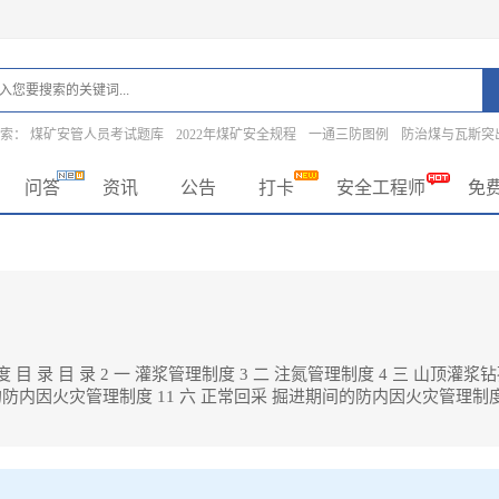
搜索：
煤矿安管人员考试题库
2022年煤矿安全规程
一通三防图例
防治煤与瓦斯突
问答
资讯
公告
打卡
安全工程师
免
 目 录 目 录 2 一 灌浆管理制度 3 二 注氮管理制度 4 三 山顶灌
置的防内因火灾管理制度 11 六 正常回采 掘进期间的防内因火灾管理制度 
 录 2 一 灌浆管理制度 3 二 注氮管理制度 4 三 山顶灌浆钻孔验收制度 7 四 防灭火管理制