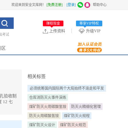
欢迎来到安全文库网！
[免费注册]
|
[登录]
|
帮助中心
赚取现金
尊享VIP特权
上传资料
升级VIP
出考试
费区
相关标签
必须统筹国内国际两个大局始终不渝走和平发
展道路奉行的开放战略
浆钻孔验收制
仓库消防灭火事件演练
12 七
煤矿防灭火用碳酸氢铵
防灭火精细化管理
防灭火用碳酸氢铵
煤矿防灭火规程
度 8 五 矿
煤矿防灭火设计
煤矿防灭火规范