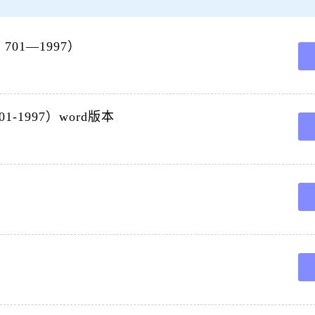
煤炭自燃火灾预防煤炭自燃的开采和通风技术措施灌浆防火与凝胶防火阻化剂防火与氮
类及其特点矿井火灾的危害,矿井煤。
01—1997）
定了煤矿用氮气防灭火的氮气源设备注氮防灭火工艺和方法及主要技术参数等.本标准适用于
包含的条文,通过在本标准。
业部19971 230批准 19980701实施 前言 本标准在制定过程中,查阅了大量国内外的有
-1997）word版本
业部 1997 1 2 30批准 1998 07 01实施 前言 本标准在制定过程中 查阅了大量国内
火 技 术 规 范 T e c h n i c a l s p e c i f i c a t i o n o f f 。