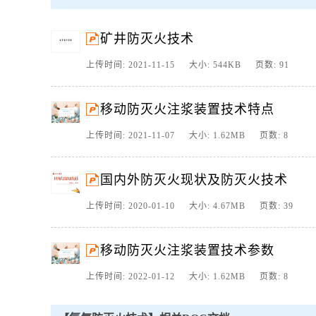
2、移动防灭火注浆装置技术参数,tdaf002中煤,产品介绍,01,技术
危险的现场,可喷注以水为输送介质的泥浆粉煤灰浆石灰浆以及化学
矿井防灭火技术
3、一矿井火灾的危害矿井火灾是煤矿安全生产的重大灾害之一.矿井
造成人员伤亡同时,矿井发生火灾时往往产生大量有毒有害气体,尤其
上传时间: 2021-11-15 大小: 544KB 页数: 91
4、4.3 注浆防灭火 注浆防灭火的概念 注浆防灭火的概念 注浆防
管路水力输送至 矿井防灭火区,以阻止煤炭氧化或。
移动防灭火注浆装置技术特点
5、目 录 关 于 山 东 能 源 肥 矿 集 团 梁 宝 寺 能 源 有 限 责 任 公 司 1
上 。
上传时间: 2021-11-07 大小: 1.62MB 页数: 8
6、阻化剂 阻化剂 剂防火技术 剂防火技术发展历程 阻化剂 止煤炭氧
1966年报导了 篇防止煤自燃的 MgO和浆土组成硬。
国内外防灭火现状及防灭火技术
7、国内外防灭火现状及防灭火技术,主讲人:梁峰,国内外防灭火现状
得到大力的推广和应用,使煤矿生产效率大幅提高,但该。
上传时间: 2020-01-10 大小: 4.67MB 页数: 39
8、 矿井密闭防灭火技术规范AQ 10442007 1范围 本标准规
于煤矿矿井火灾防治. 2定义 本标准釆用下列定义. 2. 1 矿井密闭防灭
移动防灭火注浆装置技术参数
9、煤矿防灭火技术规范1 一般规定1.1 建设期间必须制定井上下
规程第215条1.2 木料场矸石山距离进风井不得小于80m.木料场距离
上传时间: 2022-01-12 大小: 1.62MB 页数: 8
10、移动防灭火注浆装置技术特点,tdaf002中煤,产品介绍,01,特
的现场,可喷注以水为输送介质的泥浆粉煤灰浆石灰浆以及化学凝聚