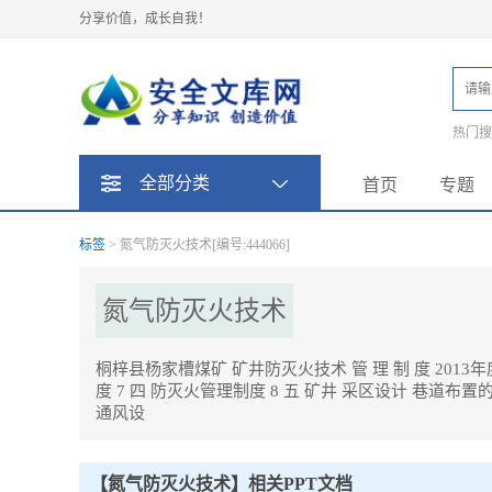
分享价值，成长自我！
热门
题
全部分类
首页
专题
标签
> 氮气防灭火技术[编号:444066]
氮气防灭火技术
桐梓县杨家槽煤矿 矿井防灭火技术 管 理 制 度 2013年度
度 7 四 防灭火管理制度 8 五 矿井 采区设计 巷道布
通风设
氮气防灭火技术Tag内容描述：
1、 桐梓县杨家槽煤矿 矿井防灭火技术 管 理 制 度 2013年度 目 录 目
井 采区设计 巷道布置的防内因火灾管理制度 11 。
【氮气防灭火技术】相关PPT文档