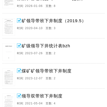
6、矿领导下井带班相关制度煤矿矿领导带班制度根据国
时间: 2026-01-06 页数: 8
家安全生产监督管理总局第33号令,煤矿领导带班下井及
安全监督检查规定及靖宇鼎元煤业有限公司煤矿实际情
矿领导带班下井制度（2019.5）
况,特制定矿领导下井带班制度,一带班下井人员包括,总
经理矿长总工程师安全副矿长生产副矿。
时间: 2020-04-10 页数: 3
7、煤矿干部下井检查汇报记录检查人姓名时间同行人姓
名检查地点经过路线发现的问题与隐患,三违,情况,矿长
矿级领导下井统计表bzh
意见。
时间: 2023-07-26 页数: 2
8、矿领导下井统计表姓名职务下井原由
123456789101112131415161718182021222324252627282
合计王豹矿长带班检查吕飞总工带班。
煤矿矿领导带班下井制度
9、乌天誉煤炭字号签发人,白振华关于印发乌海市天誉
时间: 2023-12-07 页数: 2
煤炭有限责任公司煤矿领导带班下井制度的通知各科室,
区队,为了认真贯彻落实国务院关于进一步加强企业安全
生产工作的通知,国。
领导双带班下井制度
10、领导带班下井制度第一节公司领导带班下井制度第
一条相关规定,一,带班领导,公司班子成员及副总工程师,
时间: 2021-05-04 页数: 4