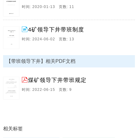
生产监督管理总局第33号令关于实行煤矿安全监察专员
时间: 2020-01-13 页数: 11
制度的通知晋应急发2020250号。
4矿领导下井带班制度
时间: 2024-06-02 页数: 13
【带班领导下井】相关PDF文档
煤矿领导下井带班规定
时间: 2022-06-15 页数: 9
相关标签