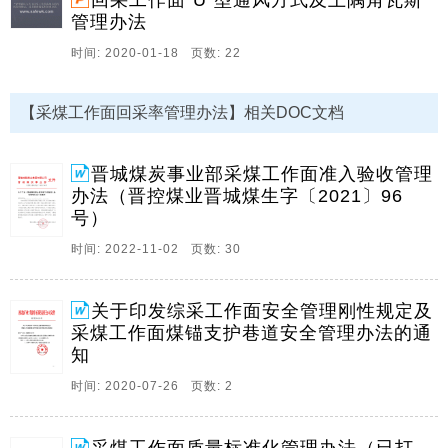
回采工作面“U”型通风方式及上隅角瓦斯
生产的基础管理,确保采煤工作面能够顺利投。
管理办法
2、 淮矿生201628号 关于印发综采工作面安全管理刚性
时间: 2020-01-18 页数: 22
规定及 采煤工作面煤锚支护巷道安全管理办法的通知 各
生产矿井、工程建设公司： 现将综采工作面安全管理刚
性规定、采煤工作面煤锚支护巷道安全管理办法印发给
【采煤工作面回采率管理办法】相关DOC文档
你们，请认真遵照执行。
附件：1. 综采工作面安全管理刚性规定 2. 采煤工作面煤
晋城煤炭事业部采煤工作面准入验收管理
锚支护巷道安全管理办法 2016年1月2日 抄送：公司有
办法（晋控煤业晋城煤生字〔2021〕96
关领导,公司。
号）
3、U”型通风方式下回采工作面各地点的瓦斯管理规定，
时间: 2022-11-02 页数: 30
及上隅角的瓦斯管理办法,目录,第一部分：“U”型通风的
认识第二部分：山西焦煤对“U”型通风方式下回采工作面
瓦斯管理规定第三部分：回采工作面上隅角瓦斯治理
关于印发综采工作面安全管理刚性规定及
的。
采煤工作面煤锚支护巷道安全管理办法的通
知
4、 采煤工作面质量标准化 管 理 办 法 （2014年修订）
兴文县黄家沟煤业有限责任公司 采煤工作面质量标准化
时间: 2020-07-26 页数: 2
管理办法 一、质量标准化管理： 1 采煤工作面作业规程
由生产技术科编制，由技术科牵头组织会审，参加。