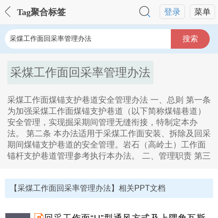
Tag聚合标签
登录
菜单
搜索
采煤工作面回采率管理办法
采煤工作面煤锚支护巷道安全管理办法 一、总则 第一条
为加强采煤工作面煤锚支护巷道（以下简称煤锚巷道）
安全管理，实现掘采期间管理无缝衔接，特制定本办
法。 第二条 本办法适用于采煤工作面安装、拆除及回采
期间煤锚支护巷道的安全管理。岩石（高岭土）工作面
锚杆支护巷道管理参考执行本办法。 二、管理职责 第三
采煤工作面回采率管理办法Tag内容描述：
1、晋能控股煤业集团有限公司晋城煤炭事业部文件晋控
【采煤工作面回采率管理办法】相关PPT文档
煤业晋城煤生字202196号关于下发晋城煤炭事业部采煤
工作面准入验收管理办法的通知各有关单位:为规范采煤
工作面初采前的各项准备工作,切实加强采煤工作面安全