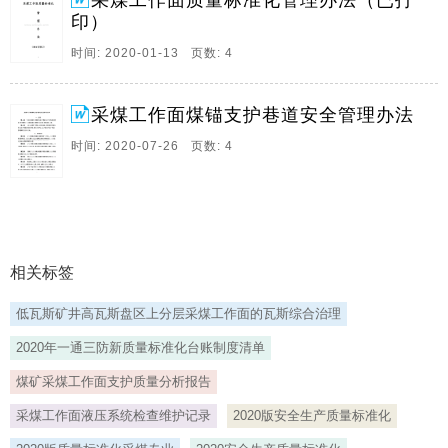
采煤工作面质量标准化管理办法（已打
5、采煤工作面煤锚支护巷道安全管理办法 一、总则 第
印）
一条 为加强采煤工作面煤锚支护巷道（以下简称煤锚巷
时间: 2020-01-13 页数: 4
道）安全管理，实现掘采期间管理无缝衔接，特制定本
办法。
第二条 本办法适用于采煤工作面安装、拆除及回采期间
采煤工作面煤锚支护巷道安全管理办法
煤锚支护巷道的安全管理。
时间: 2020-07-26 页数: 4
岩石（高岭土）工作面锚杆支护巷道管理参考执行本办
法。
二、管理职责 第三条 矿长是煤锚巷道安全管理第一责任
人，负责管理制度的制定，负责统筹协调监测器具及相
关材料的投入，负责。
相关标签
低瓦斯矿井高瓦斯盘区上分层采煤工作面的瓦斯综合治理
2020年一通三防新质量标准化台账制度清单
煤矿采煤工作面支护质量分析报告
采煤工作面液压系统检查维护记录
2020版安全生产质量标准化