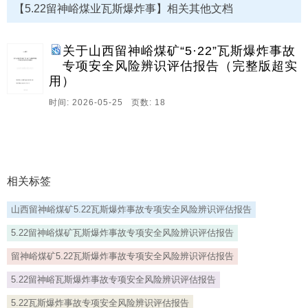
12、山西长治市沁源县山西通洲集团留神峪煤业有限公
【5.22留神峪煤业瓦斯爆炸事】相关其他文档
司瓦斯爆炸特别重大事故专项安全风险辨识评估报告某
某煤矿2026年5月24日山西长治市沁源县山西通洲集团
留神峪煤业有限公司瓦斯爆炸特别重大事故专项安全风
关于山西留神峪煤矿“5·22”瓦斯爆炸事故
险辨识评估参与人员签字表序号单位,职务,签字序。
专项安全风险辨识评估报告（完整版超实
用）
时间: 2026-05-25 页数: 18
相关标签
山西留神峪煤矿5.22瓦斯爆炸事故专项安全风险辨识评估报告
5.22留神峪煤矿瓦斯爆炸事故专项安全风险辨识评估报告
留神峪煤矿5.22瓦斯爆炸事故专项安全风险辨识评估报告
5.22留神峪瓦斯爆炸事故专项安全风险辨识评估报告
5.22瓦斯爆炸事故专项安全风险辨识评估报告