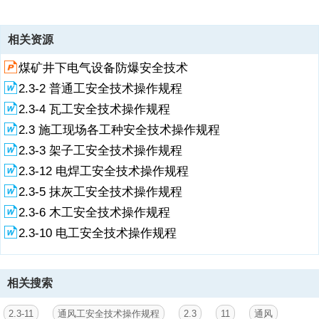
资源描述
相关资源
2.3-11 通风工安全技术操作规程1、 熔锡时，锡液不许着水，防止飞
煤矿井下电气设备防爆安全技术
溅，盐酸要妥善保管。2、 在风管内铆法兰及腰箍冲眼时，管外配合人
员面部要避开冲孔。3、 组装风管，法兰孔应用尖冲撬正，严禁用手指
2.3-2 普通工安全技术操作规程
触摸。4、 吊装风管所用的索具要牢固，吊装时应加溜绳稳住，与电线
2.3-4 瓦工安全技术操作规程
应保持安全距离。5、在高空安装风管、水漏斗、气帽等，必须搭设脚
手架，所用工具应放入工具袋内。6、使用剪板机，上刀架不准放置工
2.3 施工现场各工种安全技术操作规程
具等物品。调整铁皮，脚不能放在踏板上，剪切时，手禁止伸入压板空
2.3-3 架子工安全技术操作规程
隙中。7、使用固定式震动剪，两手要扶稳钢板，用力适当，手指离刀
2.3-12 电焊工安全技术操作规程
口不得小于5厘米。刀片破损，应及时停机更换。8、用切断机剪切时，
工件要压实。剪切窄小钢板，要用工具卡牢，调换或校正刀具，必须停
2.3-5 抹灰工安全技术操作规程
机。9、折方时，应互相配合，并与折方机保持距离，以免被翻转的钢
2.3-6 木工安全技术操作规程
板和配重击伤。10、咬口时，手不准放在咬口机轨道上，工件要扶稳，
手指距滚轮不小于5厘米。11、操作卷圆机、压缝机，手不得直接推送
2.3-10 电工安全技术操作规程
工件。32
相关搜索
2.3-11
通风工安全技术操作规程
2.3
11
通风