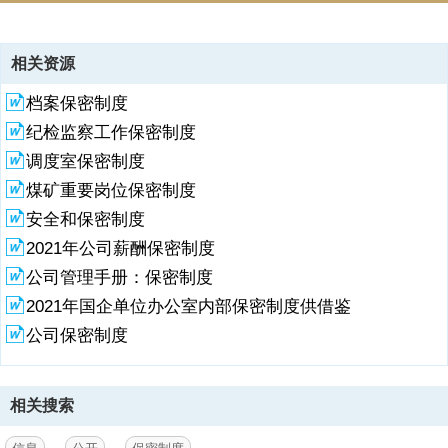
资源描述
相关资源
1、信息公开保密制度信息公然保密审查制度第1条为规范信息公然保密
档案保密制度
审查工作，增进信息公然有序进行，根据x守旧国家秘密法x守旧国家秘
密法实行办法x政府信息公然条例等规定，结合公司实际，特制定本制
纪检监察工作保密制度
度。第2条本制度适用于内蒙古青山文化旅游投资有限责任公司及其子
调度室保密制度
公司对拟公然信息的保密审查。第3条本制度所称保密审查，是指内蒙
古青山文化旅游投资有限责任公司信息公然工作机构（包括党务公然和
煤矿重要岗位保密制度
企务公然）对本公司拟公然的信息在公然前，对其内容是不是属于国家
安全和保密制度
秘密、商业秘密、个人隐私和公然后是不是会危及国家安全、公共安
2021年公司薪酬保密制度
全、经济安全和社会稳定进行审查，并就是不是公然作出审查结论或提
出处理意见的行动。第4条保密审查应当遵守“谁
公司管理手册：保密制度
2021年国企单位办公室内部保密制度供借鉴
2、公然、谁审查、谁负责”和“1事1审”的原则，既要保障应当公然的信
息能够顺利公然，又要确保涉密信息不公然、公然信息不涉密，切实加
公司保密制度
强保密防范。第5条公司党务（或企务）公然工作领导小组负责公司信
息公然保密审查的组织管理。公司保密委员会是保密审查的责任主体，
负责对拟公然的信息进行保密审查。第6条审查触及商业秘密或个人隐
相关搜索
私的政府信息，还应根据行政机关与权利人的有关约定或权利人的事前
声明；认为需要公然的，应征求权利人的意见。第7条保密审查应按要
求填写信息公然保密审查表并妥善保存。应当载明被审查信息的标题、