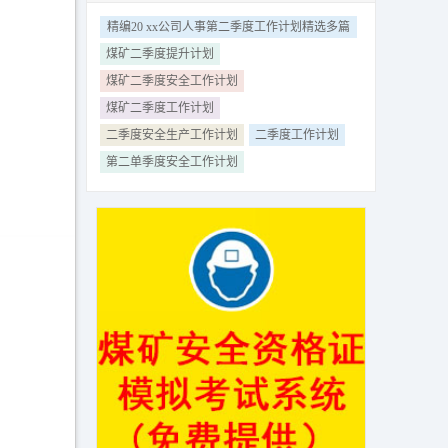
精编20 xx公司人事第二季度工作计划精选多篇
五
煤矿二季度提升计划
煤矿二季度安全工作计划
煤矿二季度工作计划
二季度安全生产工作计划
二季度工作计划
第二单季度安全工作计划