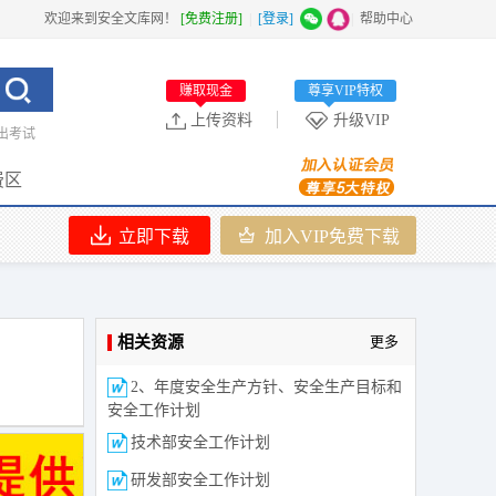
欢迎来到安全文库网！
[免费注册]
|
[登录]
|
帮助中心
赚取现金
尊享VIP特权
上传资料
升级VIP
出考试
费区
立即下载
加入VIP免费下载
相关资源
更多
2、年度安全生产方针、安全生产目标和
安全工作计划
技术部安全工作计划
研发部安全工作计划