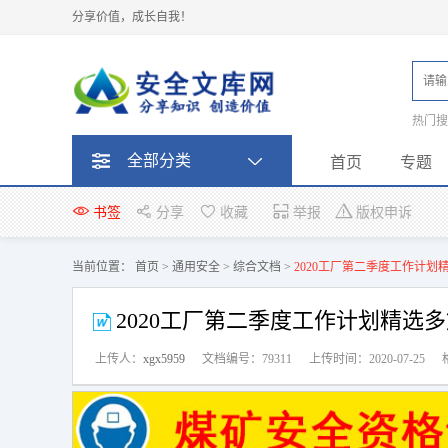
分享价值，成长自我！
热门
题
全部分类
首页
专题
书签
分享
收藏
举报
版权申诉
当前位置：
首页
>
通用安全
>
综合文档
>
2020工厂第二季度工作计划
2020工厂第二季度工作计划精选
上传人：
xgx5959
文档编号：79311
上传时间：2020-07-25