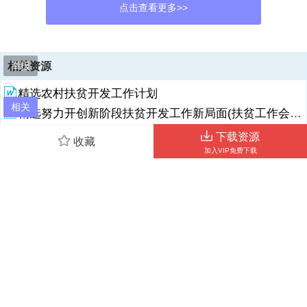
点击查看更多>>
资源描述
举报
相关资源
1、扶贫开发考核整改工作汇报范文根据省扶贫开发领导小组关于印发
精选农村扶贫开发工作计划
省20xx年扶贫开发工作成效考核发现问题整改方案的通知、省卫生计生
相关
委20xx年扶贫开发工作成效考核发现问题整改方案要求，将存在问题并
精选努力开创新阶段扶贫开发工作新局面(扶贫工作会议讲话).
作如下整改，现将阶段性整改工作报告如下：一、制定整改方案对照全
扶贫开发办公室2020上半年工作总结和下一步工作计划
下载资源
省存在的共性和个性问题，结合我县工作具体情况查找出存在不同程度
收藏
的问题，5月16日我局制定下发了县卫生和计划生育局2017年扶贫开发
扶贫开发办公室2020年政府信息公开上半年工作总结和下半年工作计划
加入VIP免费下载
工作成效考核发现问题整改方案。列出问题清单如下：（一）共性问题
【精品】在市委农村工作会议暨全市扶贫开发、农村人居环境整治工作会议上的讲话
（1）“三个一批”工作落实不到位。普遍存在贫困人口签约服务需要进一
【精品】在市委农村工作会议暨全市扶贫开发工作会议上的讲话
步规范，“一人一策”诊断依据不充分、治疗方案不明确、随访记录填写
不规范等问题。（2）贫困患
扶贫开发考核整改工作汇报范文
20xx年xx市扶贫开发工作实施方案
2、者政策知晓度与政策利用率不高。突出表现在贫困慢性病患者就医
过程中存在未到正规医疗机构看病开药，未能较好利用新农合政策，造
2020年扶贫开发工作实施方案范文2
成个人医疗费用支出过高，加重就医负担。（3）医疗卫生服务能力不
足。“三个一”标准化建设工作仍需加强，县级医疗机构大病救治能力不
强，乡镇卫生院医疗服务能力不足等问题对贫困人口规范就医、享受健
相关搜索
康扶贫政策造成影响。（4）健康扶贫相关资料管理不规范。各单位不