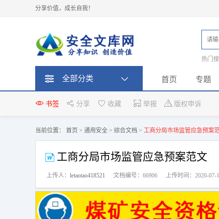
分享价值，成长自我！
热门
题
全部分类
首页
专题
书签
分享
收藏
举报
版权申诉
当前位置：
首页
>
通用安全
>
综合文档
>
工商分局市场监管应急预案
工商分局市场监管应急预案范文
上传人：
letaotao418521
文档编号：66906
上传时间：2020-07-1