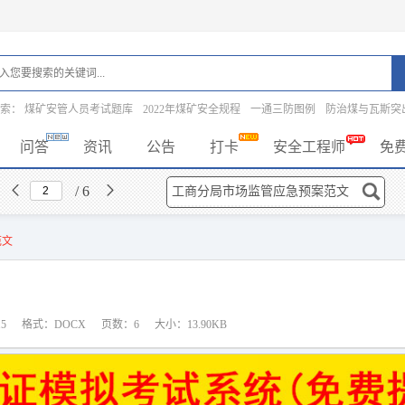
搜索：
煤矿安管人员考试题库
2022年煤矿安全规程
一通三防图例
防治煤与瓦斯突
问答
资讯
公告
打卡
安全工程师
免
/ 6
范文
5
格式：DOCX
页数：6
大小：13.90KB