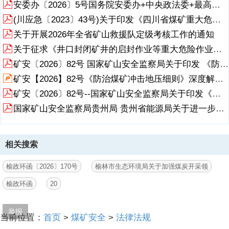
安委办〔2026〕5号国务院安委办+中央政法委+最高法+最高检+公安部+司法部+关于开展矿山、化工、消防、工贸等重点行业领域“打非治违”工作的通知(1)
(川应急〔2023〕43号)关于印发《四川省煤矿重大危险作业报备监管工作》的通知
关于开展2026年全省矿山救援队定级考核工作的通知
关于征求《井口封闭矿井的启封作业等重大危险作业工作指南征求意见稿（试行）》意见的函
矿安〔2026〕82号 国家矿山安全监察局关于印发 《防治煤矿冲击地压细则》的通知
矿安【2026】82号《防治煤矿冲击地压细则》深度解读培训课件
矿安〔2026〕82号--国家矿山安全监察局关于印发《防治煤矿冲击地压细则》的通知
国家矿山安全监察局贵州局 贵州省能源局关于进一步加强煤矿“三大系统”安全管理的通知
相关搜索
榆政环函〔2026〕170号
榆林市生态环境局关于加强煤炭开采领
榆政环函
20
举报
当前位置：
首页
>
煤矿安全
>
法律法规