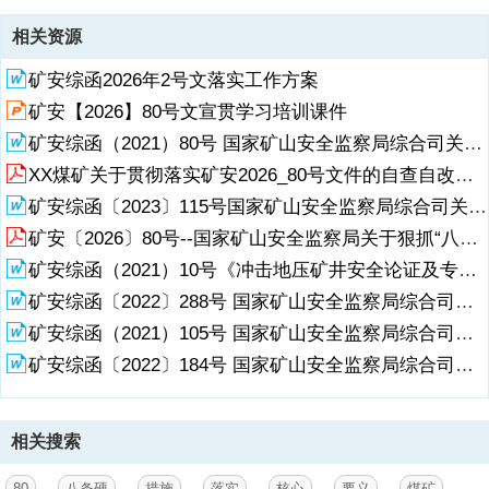
资源描述
相关资源
1、,八条硬措刚性落实 煤矿事故坚决防范,2026年7月6日,作 者：王
矿安综函2026年2号文落实工作方案
祥,“八条硬措施”硬落实核心要义与煤矿落地执行关键抓手,（矿安
202680号）要点解析与落实措施,“八条硬措施”硬落实核心要义与煤矿
矿安【2026】80号文宣贯学习培训课件
落地执行关键抓手,课件编制说明,本课件，作者严格依据国家矿山安全
矿安综函（2021）80号 国家矿山安全监察局综合司关于召开全国矿山安全生产视频会议的通知
监察局关于狠抓“八条硬措施”硬落实 坚决防范煤矿生产安全事故的紧急
通知（矿安202680号）全文编写，所有内容均来自文件原文，未添加
XX煤矿关于贯彻落实矿安2026_80号文件的自查自改工作方案
文件以外的任何内容。本课件，共计53页，结构清晰，内容详实，适合
矿安综函〔2023〕115号国家矿山安全监察局综合司关于征集《防治煤矿冲击地压细则》修订意见的函
面向全国煤矿企业管理人员进行宣贯解读培训使用。每页内容均标注了
矿安〔2026〕80号--国家矿山安全监察局关于狠抓“八条硬措施”硬落实 坚决...
对应的文件出处，便于宣贯学习时随时查阅原文。课件中明确标注了每
项工作的责任人
矿安综函（2021）10号《冲击地压矿井安全论证及专项监管监察情况分析报告》的通知
矿安综函〔2022〕288号 国家矿山安全监察局综合司关于征集修订《煤矿地质工作规定》意见建议的函
2、、督办人及完成时间节点，便于煤矿企业对照执行。,“八条硬措
施”硬落实核心要义与煤矿落地执行关键抓手,个人简介,王祥煤矿副矿长
矿安综函（2021）105号 国家矿山安全监察局综合司关于征求《煤矿防灭火细则（征求意见稿）》意见的函
注册安全工程师（煤矿、金属非金属）、二级建造师（矿业工程）延安
矿安综函〔2022〕184号 国家矿山安全监察局综合司关于征集修订《煤矿安全规程执行说明》意见建议的函
市应急管理局 煤矿专家 陕西省应急管理厅 煤矿组专家 海南省应急管理
厅 金属非金属矿山专家 职业技能等级认定考评员、质量督导员 矿井通
风与安全工程师、煤炭行业职业经理人 中国职工技术协会创新成果转化
专委会 副秘书长 中国煤炭学会“科创中国”专家库（新疆煤炭领域）专家
相关搜索
国家矿山安全监察局青海局青藏两省区矿山安全生产专家库专家【专业
积淀】深耕煤矿安全与技术管理十余年，聚焦生产安全技术管理与技术
80
八条硬
措施
落实
核心
要义
煤矿