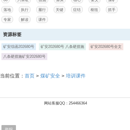
创新实践、班组建设、
落地
执行
履行
关键
症结
枢纽
抓手
3、标准化验收及安全培训教育等工作，具备丰富的现场实操与统筹管
专家
解读
课件
理经验。【学术成果】在专业学术期刊发表科技创新论文6篇，获国家
授权专利6项、作品著作权5项。主编并出版煤矿典型事故案例警示教育
实用教材，参编煤矿从业人员安全再培训教材企业应急管理基础煤矿安
资源标签
全规程实施指南（2025版）煤矿重大事故隐患判定标准（专家解读）
（2026版）等多部行业权威教材与指南，为矿山安全领域人才培养提供
矿安综函202680号
矿安202680号 八条硬措施
矿安202680号全文
专业支撑。,“八条硬措施”硬落实核心要义与煤矿落地执行关键抓手,目
录,一、出台背景与重大意义,三、八条硬措施核心内容与煤矿落实路径,
八条硬措施矿安202680号
五、总结与号召,一、出台背景与重大意义,二、总体目标与工作要求,
三、八条硬措施核心内容与煤矿
当前位置：
首页
>
煤矿安全
>
培训课件
4、落实路径,四、贯彻落实的总体要求,“八条硬措施”硬落实核心要义与
煤矿落地执行关键抓手,目录,一、出台背景与重大意义,“八条硬措施”硬
落实核心要义与煤矿落地执行关键抓手,当前煤矿安全生产严峻形势,
一、当前煤矿安全生产面临“三期叠加”的严峻挑战 1、煤矿安全生产艰
难期当前正值煤矿安全生产的困难时期。2、煤炭迎峰度夏保供关键期
网站客服QQ：254466364
能源保供压力与安全生产的矛盾凸显。3、汛期灾害天气日趋增多耦合
叠加汛期各类自然灾害风险。二、严峻现实 煤矿生产安全事故及触目惊
心涉险事故多发频发，统筹发展和安全面临新的挑战。,“八条硬措施”硬
落实核心要义与煤矿落地执行关键抓手,文件出台的直接导火索,一、山
举报