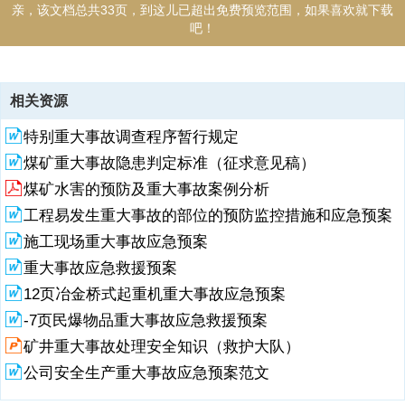
亲，该文档总共33页，到这儿已超出免费预览范围，如果喜欢就下载
吧！
资源描述
相关资源
1、2026修订版煤矿重大事故隐患判定标准学习题库一、单选题1、根
特别重大事故调查程序暂行规定
据煤矿重大事故隐患判定标准，煤矿全年原煤产量超过煤矿核定（设
计）生产能力的（B），属于“超能力、超强度或者超定员组织生产”重
煤矿重大事故隐患判定标准（征求意见稿）
大事故隐患。A、1.05 B、0.01 C、1.15 D、1.22、某井工煤矿核定生
煤矿水害的预防及重大事故案例分析
产能力为年产120万吨，根据煤矿重大事故隐患判定标准，该矿季度原
煤产量不得超过（B）万吨，否则构成重大事故隐患。A、30 B、36
工程易发生重大事故的部位的预防监控措施和应急预案
C、40 D、423、根据煤矿重大事故隐患判定标准，矿井同时生产的水
施工现场重大事故应急预案
平超过（B）个，属于“超能力、超强度或者超定员组织生产”重大事故
重大事故应急救援预案
隐患。A、1 B、2 C、3 D、44、矿井采掘作业地点单班作业人
12页冶金桥式起重机重大事故应急预案
2、数超过国家有关限员规定（B）以上的，属于重大事故隐患（不含交
-7页民爆物品重大事故应急救援预案
接班期间，经省级煤矿安全监管部门批准增加的人员不计入）。A、0.1
B、0.2 C、0.3 D、0.55、采区回风巷、采掘工作面回风巷风流中甲烷
矿井重大事故处理安全知识（救护大队）
浓度达到（B）时，未停止工作、撤出人员、采取措施、进行处理的，
公司安全生产重大事故应急预案范文
属于“瓦斯超限作业”重大事故隐患。A、0.008 B、0.01 C、0.015 D、
0.026、采区回风巷风流中二氧化碳浓度达到（B）时，未停止工作、撤