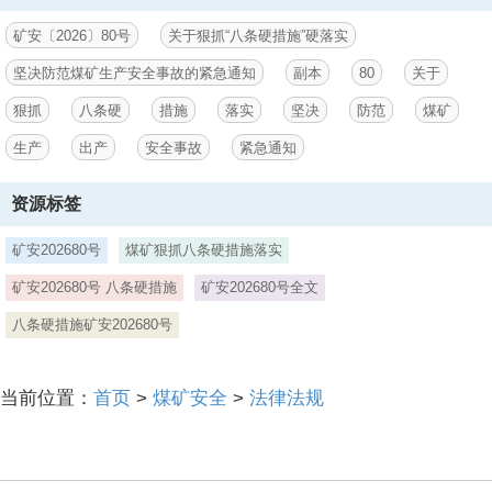
第5页 / 共8页
点击查看更多>>
资源描述
相关资源
各 产 煤 省、自 治 区 及 新 疆 生 产 建 设 兵 团 煤 矿 安 全 监 管 部
国务院关于特大安全事故行政责任追究的规定
门，国 家 矿山 安 全 监 察 局 各 省 级 局国 家 矿 山 安 全 监 察 局 关
于狠 抓“八 条 硬 措 施”硬 落 实 坚 决 防 范煤 矿 生 产 安 全 事 故 的
生产安全事故应急预案管理办法
紧 急 通矿 安 2 0 2 6 8 0 号知：当 前，正 值 煤 矿 安 全 生 产 艰 难
生产安全事故报告和调查处理条例
期 和 煤 炭 迎 峰 度 夏 保 供 关 键 期，耦 合 叠 加 汛 期 灾 害 天 气 日
趋 增 多，煤 矿 生 产 安 全 事 故 及 触 目 惊 心涉 险 事 故 多 发 频
国务院关于预防煤矿生产安全事故的特别规定
发，统 筹 发 展 和 安 全 面 临 新 的 挑 战。为 坚 决 贯 彻落 实 习 近
2.2-16 生产安全事故报告制度
平 总 书 记 重 要 指 示 精 神，认 真 落 实 中 央 领 导 同 志 批 示 要
生产安全事故应急预案（范本）
求，深 刻 汲 取 山 西 长 治 山 西 通 洲 集 团 留 神 峪 煤 业 有 限 公
司“5 2 2”特 别 重 大 瓦 斯 爆 炸 事 故 教 训，强 力 推 进 矿 山 安
典型生产安全事故案例分析
全“八 条 硬 措 施”硬1
安全事故案例与安全责任制落实
民用爆炸物品安全事故应急预案