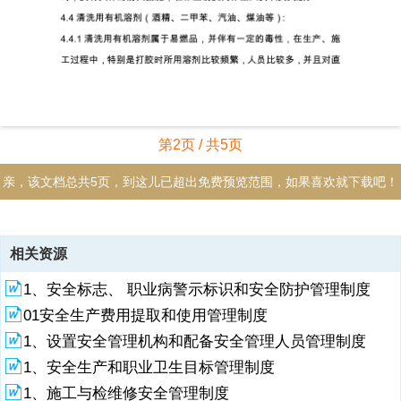
第2页 / 共5页
亲，该文档总共5页，到这儿已超出免费预览范围，如果喜欢就下载吧！
资源描述
相关资源
1、1、目的为了预防火灾和减少火灾危害，保护职工人身、公司财产和
1、安全标志、 职业病警示标识和安全防护管理制度
职工财产安全，保障幕墙加工厂、办公室正常施工和工作，特制定本制
度。2、适用范围本制度适用于幕墙公司加工厂各部门。3、职责质安部
01安全生产费用提取和使用管理制度
负责编制防火消防安全管理制度并监督实施。4、工作内容：4.1总则为
1、设置安全管理机构和配备安全管理人员管理制度
贯彻“预防为主，防消结合”的方针，加强消防工作，预防火灾和减少火
灾危害，保护办公、生产、现场工作和施工作业过程中的人身和财产安
1、安全生产和职业卫生目标管理制度
全，减少火灾事故的发生，根据中华人民共和国消防法以及有关法律法
1、施工与检维修安全管理制度