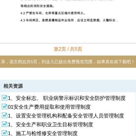
第2页 / 共5页
亲，该文档总共5页，到这儿已超出免费预览范围，如果喜欢就下载吧！
资源描述
相关资源
1、1 方针和原则1.1消防安全管理以“预防为主，防消结合”为基本方
1、安全标志、 职业病警示标识和安全防护管理制度
针；实行“谁管理，谁负责；谁使用，谁维护”的原则。2 组织管理2.1车
间要建立、健全职工岗位消防安全责任制，明确各岗位的防火责任区和
01安全生产费用提取和使用管理制度
消防职责。2.2车间要对职工进行经常性的消防安全宣传教育，普及消
1、设置安全管理机构和配备安全管理人员管理制度
防知识，增强安全观念：让职工懂得本岗位有什么火灾危险，懂得预防
措施，懂得灭火方法；会报警，会使用消防器材，会处理事故苗头。3
1、安全生产和职业卫生目标管理制度
消防安全责任3.1 车间主任作为水汽车间消防安全第一责任人，应当履
1、施工与检维修安全管理制度