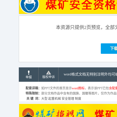
本资源只提供2页预览，全部
下
word格式文档无特别注明外均
版权申诉
举报
配套讲稿：
如PPT文件的首页显示
word图标
，表示该PPT已包
含配套
特殊限制：
部分文档作品中含有的国旗、国徽等图片，仅作为作品
关 键 词：
大型 起重机械 安全管理 制度