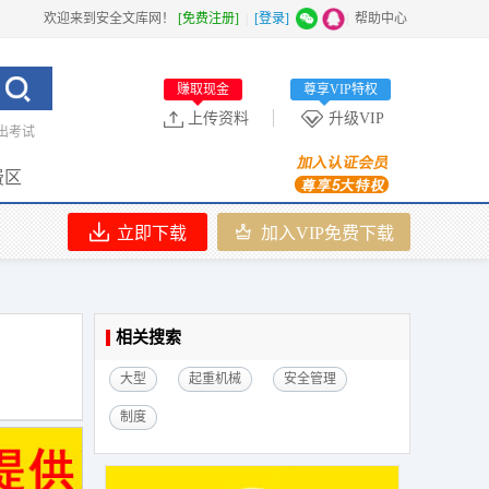
欢迎来到安全文库网！
[免费注册]
|
[登录]
|
帮助中心
赚取现金
尊享VIP特权
上传资料
升级VIP
出考试
费区
立即下载
加入VIP免费下载
相关搜索
大型
起重机械
安全管理
制度