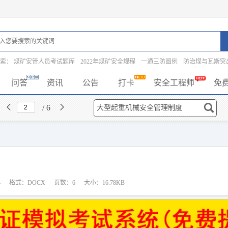
搜索：
煤矿安管人员考试题库
2022年煤矿安全规程
一通三防图例
防治煤与瓦斯突
问答
资讯
公告
打卡
安全工程师
免
/ 6
4
格式：DOCX
页数：6
大小：16.78KB