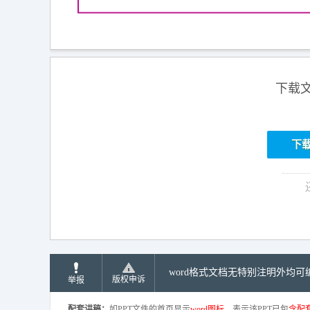
下载
下
word格式文档无特别注明外均
版权申诉
举报
配套讲稿：
如PPT文件的首页显示
word图标
，表示该PPT已包
含配套