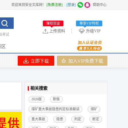
欢迎来到安全文库网！
[免费注册]
|
[登录]
|
帮助中心
赚取现金
尊享VIP特权
上传资料
升级VIP
出考试
费区
立即下载
加入VIP免费下载
相关搜索
2026版
新版
煤矿重大事故隐患判定标准解读
煤矿
重大事故
隐患
判定
断定