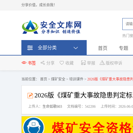
分享价值，成长自我！
热门
题
全部分类
首页
专题
书签
分享
收藏
举报
版权申诉
当前位置：
首页
>
煤矿安全
>
培训课件
>
2026版《煤矿重大事故隐
2026版《煤矿重大事故隐患判定
上传人：
生命如歌603
文档编号：542206
上传时间：2026-06-0