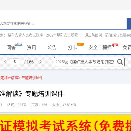
搜索：
煤矿安管人员考试题库
2022年煤矿安全规程
一通三防图例
防治煤与瓦斯突
问答
资讯
公告
打卡
安全工程师
免
/ 166
患判定标准解读》专题培训课件
标准解读》专题培训课件
3
格式：PPTX
页数：166
大小：42.83MB