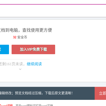
文档到电脑，查找使用更方便
32
安全币
载
加入VIP免费下载
还剩
161
页未读，
继续阅读
可编辑修改；预览文档经过压缩，下载后原文更清晰！
立
word讲稿
。双击word图标可打开word文档。