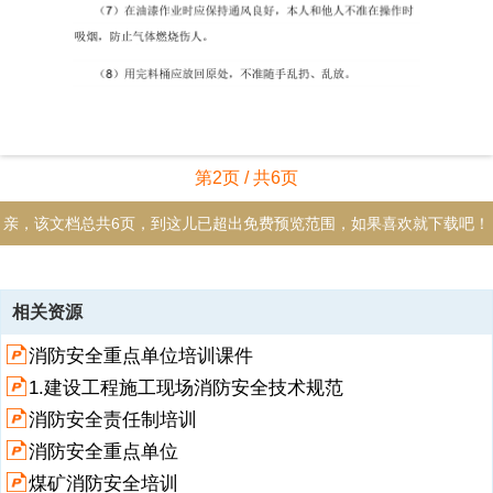
第2页 / 共6页
亲，该文档总共6页，到这儿已超出免费预览范围，如果喜欢就下载吧！
资源描述
相关资源
1、在施工过程要坚持防火安全交底制度，特别在进行电气焊、油漆粉
消防安全重点单位培训课件
刷或从事防水等危险作业时，更要遵守以下要求：1、机电设备操作
（1）机械操作要束紧袖口，女工发辫要挽入帽内。（2）机械和动力机
1.建设工程施工现场消防安全技术规范
具的机座必须稳固，转动的危险部位要安防护装置。（3）工作前先检
消防安全责任制培训
查机械、仪表等运转是否正常，确定后方准使用。（4）电气设备和线
路必须绝缘良好，电线不得与金属物绑在一起，各种电动机具必须按规
消防安全重点单位
定接零。（5）施工机械和电气设备不得带病和超负荷作业，发现不正
煤矿消防安全培训