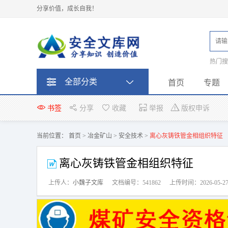
分享价值，成长自我！
热门
题
全部分类
首页
专题
书签
分享
收藏
举报
版权申诉
当前位置：
首页
>
冶金矿山
>
安全技术
>
离心灰铸铁管金相组织特征
离心灰铸铁管金相组织特征
上传人：
小魏子文库
文档编号：541862
上传时间：2026-05-2