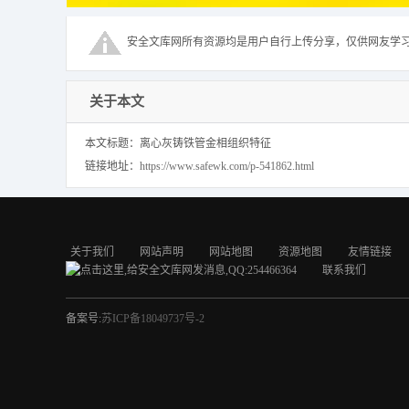
安全文库网所有资源均是用户自行上传分享，仅供网友学
关于本文
本文标题：离心灰铸铁管金相组织特征
链接地址：
https://www.safewk.com/p-541862.html
关于我们
网站声明
网站地图
资源地图
友情链接
联系我们
备案号:
苏ICP备18049737号-2