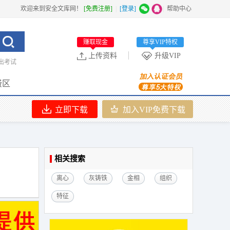
欢迎来到安全文库网！
[免费注册]
|
[登录]
|
帮助中心
赚取现金
尊享VIP特权
上传资料
升级VIP
出考试
费区
立即下载
加入VIP免费下载
相关搜索
离心
灰铸铁
金相
组织
特征