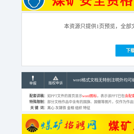
本资源只提供1页预览，全部
下
word格式文档无特别注明外均
版权申诉
举报
配套讲稿：
如PPT文件的首页显示
word图标
，表示该PPT已包
含配套
特殊限制：
部分文档作品中含有的国旗、国徽等图片，仅作为作品
关 键 词：
离心 灰铸铁 金相 组织 特征