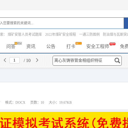
搜索：
煤矿安管人员考试题库
2022年煤矿安全规程
一通三防图例
防治煤与瓦斯突
问答
资讯
公告
打卡
安全工程师
免
/ 10
7
格式：DOCX
页数：10
大小：19.67KB