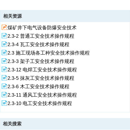
资源描述
相关资源
1、锻造是金属压力加工的方法之一，它是机械制造生产中的一个重要
煤矿井下电气设备防爆安全技术
环节。根据锻造加工时金属材料所处温度状态的不同，锻造又可分为热
锻、温锻和冷锻。本文所说锻造是指热锻而言，即被加工的金属材料处
2.3-2 普通工安全技术操作规程
在红热状态（锻造温度范围内），通过锻造设备对金属施加的冲击力或
2.3-4 瓦工安全技术操作规程
静压力，使金属产生塑性变形而获得预想的外形尺寸和组织结构的锻
件。在锻造车间里的主要设备有锻锤、压力机（水压机或曲柄压力
2.3 施工现场各工种安全技术操作规程
机）、加热炉等。生产工人经常处在振动、噪声、高温灼热烟尘，以及
2.3-3 架子工安全技术操作规程
料头、毛边堆放等等不利的工作环境中，因此，对操作这些设备的工人
2.3-12 电焊工安全技术操作规程
的安全卫生是应特别加以注意，否则，在生产过程中将容易发生各种安
全事故，尤其是人身伤害事故。在锻造生产中，易发生的外
2.3-5 抹灰工安全技术操作规程
2.3-6 木工安全技术操作规程
2、伤事故，按其原因可分为三种：第一、 机械伤由机器、工具或工件
直接造成的刮伤、碰伤；第二、 烫伤；第三、 电触伤。一、 锻造车间
2.3-11 通风工安全技术操作规程
的特点从安全技术劳动保护的角度来看，锻造车间的特点是：1 锻造生
2.3-10 电工安全技术操作规程
产是在金属灼热的状态下进行的（如低碳钢锻造温度范围在1250750之
间），由于有大量的手工劳动，稍不小心就可能发生灼伤。2 锻造车间
里的加热炉和灼热的钢锭、毛坯及锻件不断地发散出大量的辐射热（锻
件在锻压终了时，仍然具有相当高的温度），工人经常受到热辐射的侵
相关搜索
害。3 锻造车间的加热炉在燃烧过程中产生的烟尘排入车间的空气中，