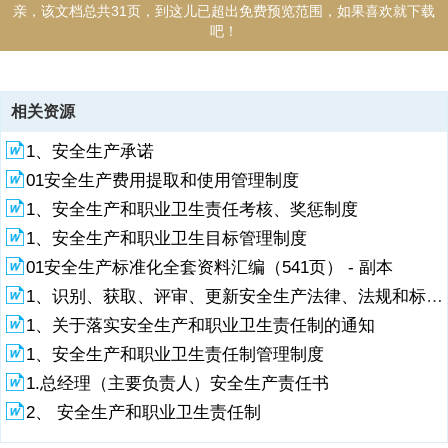
亲，该文档总共31页，到这儿已超出免费预览范围，如果喜欢就下载
吧！
资源描述
相关资源
1、煤炭行业安全生产应知应会（2026版本）1.国家矿山安全监察局关
1、安全生产承诺
于加强矿山企业反“三违”工作的通知（矿安202663号）一、健全制度体
系，夯实反“三违”工作基础（一）明确分级认定标准。按“违章指挥、违
01安全生产费用提取和使用管理制度
章作业、违反劳动纪律”三类，分“一般、严重、特别严重”三级，列明具
1、安全生产和职业卫生责任考核、奖惩制度
体情形和防范措施，覆盖外委施工队伍全员，确保“三违”查处、治理有
据可依；（二）健全刚性考核机制。制定差异化、可量化的考核办法，
1、安全生产和职业卫生目标管理制度
明确奖惩标准并严格兑现，在入井口、班前会场所公示查处结果，形成
01安全生产标准化全套资料汇编（541页） - 副本
震慑效应；（三） 强化“三违”教育培训。将反“三违”作为各类培训的首
1、识别、获取、评审、更新安全生产法律、法规和标准规范管理制度
要内容，通过案例警示、现身说法、实操实训等形式，提升全员抵
制“三违”的意识和能
1、关于落实安全生产和职业卫生责任制的通知
1、安全生产和职业卫生责任制管理制度
2、力；（四）构建闭环管理流程。建立“预防发现查处分析帮教回访”全
流程闭环，对严重“三违”人员，需经停岗学习、家属帮教、返岗承诺后
1.总经理（主要负责人）安全生产责任书
方可上岗；（五）强化动态分析研判。建立“三违”台账，企业主要负责
2、 安全生产和职业卫生责任制
人定期分析成因，动态修订操作规程；对“反复违章、多次工伤”人员列
入“黑名单”，实施重点管控。二、紧盯管理环节，严控“违章指挥”行为