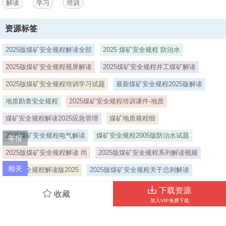
3、防性转变党的二十大报告：坚持安全第一、预防为主，建立大安全
解读
学习
培训
大应急框架，完善公共安全体系，推动公共安全治理模式向事前预防转
型。2023年中共中央办公厅、国务院办公厅发布关于进一步加强矿山安
资源标签
全生产工作的意见 2024年国务院安全生产委员会发布关于防范遏制矿
山领域重特大生产安全事故的硬措施,2.进一步强化煤矿安全生产工作,
2025版煤矿安全规程解读全部
2025 煤矿安全规程 防治水
我国煤矿连续20多年事故起数、死亡人数、重特大事故起数、死亡
率“四下降”，安全生产形势明显好转，但我国煤矿安全生产形势依然严
2025版煤矿安全规程视屏解读
2025煤矿安全规程井工煤矿解读
峻。,3.使煤矿安全法律体系更加完善和互相衔接,但近年来发生的煤矿
事故也暴露出煤矿企业技术管理体系不健全、采掘部署不合理、重大灾
2025版煤矿安全规程培训学习试题
最新煤矿安全规程2025版解读
害防治不到位、露天煤矿安全管理
地质勘查安全规程
2025煤矿安全规程培训课件-地质
4、存在盲区和空白等突出问题。,随着煤矿安全生产条例的修订实施、
煤矿安全规程解读2025应急管理
煤矿地质规程细
煤炭行业的技术进步、规程已无法满足实际工作需求，亟需进行全面修
订。,现行规程自实施以来，对规范煤矿安全生产工作、遏制重特大事
2025煤矿安全规程电气解读
煤矿安全规程2005版防治水试题
举报
故、保护矿工生命安全和健康发挥了重要作用。,6,7,一是贯彻落实党中
央国务院关于矿山安全生产的决策部署。,二是与安全生产法条例衔接，
2025版煤矿安全规程解读 尚
2025版煤矿安全规程系列解读视频
统筹发展和安全。,三是吸取近年来特大事故教训，吸收借鉴发达国家经
相关
煤矿安全规程解读版2025
2025版煤矿安全规程关于总则解读
验。,四是修改或者删除不科学、不合理、不符合实际的条款。,五是增
加未考虑到的内容和促进技术装备进步的条款。,规程修订思路,8,规程
煤矿安全规程2025版避险系统解读
煤矿安装规程2025版解读
下载资源
修订坚持问题导向，以遏制重特大事故为目标，以规范煤矿安全生产和
收藏
加入VIP免费下载
加强重大灾害防治为主线。修订
当前位置：
首页
>
通用安全
>
综合文档
5、后规程做到：“适用、实用、管用、好用”,“严而不左”“细而不繁”,“当