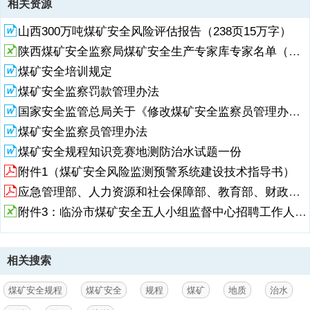
相关资源
1、培训教研室 二二五年十一月,2025版煤矿安全规程解读学习培训
山西300万吨煤矿安全风险评估报告（238页15万字）
（第二编 煤矿地质、第三编第八章防治水）,一、修订背景 2023年2月
22日13时，内蒙古阿拉善新井煤业有限公司露天煤矿发生特别重大坍塌
陕西煤矿安全监察局煤矿安全生产专家库专家名单（第一批）
事故，造成53人死亡、6人受伤，直接经济损失20430.25万元。,事故发
煤矿安全培训规定
生的主要原因：1.地质灾害治理缺失，该区域存在古滑坡体，地质条件
复杂，但矿未进行有效治理，甚至在滑坡体下方违规作业。2.为了多出
煤矿安全监察罚款管理办法
煤、追求效益，疯狂“刷帮”开挖，导致边坡角远超设计值，在事故发生
国家安全监管总局关于《修改煤矿安全监察员管理办法》等五部煤矿安全规章的决定
前，边坡已经出现明显裂缝、沉降等坍塌征兆，征兆出现后，对预警信
煤矿安全监察员管理办法
号置之不理，未能及时识别并采取果断措施。3.违反开采程序，未按照
要求的“自
煤矿安全规程知识竞赛地测防治水试题一份
附件1（煤矿安全风险监测预警系统建设技术指导书）
2、上而下、分水平台阶”开采，而是采用了更容易造成边坡失稳的掠夺
式开采方法。事故发生后，针对事故暴露出的企业自身和监管方面问
应急管理部、人力资源和社会保障部、教育部、财政部、国家煤矿安全监察局关于高危行业领域安全技能提升行动
题，国家局迅速启动了新版煤矿安全规程修订工作，进一步强化了边坡
附件3：临汾市煤矿安全五人小组监督中心招聘工作人员报名表.xls
管理要求，避免类似悲剧事故再次发生。,3,2023年5月启动规程修订，
征求规程修订方向性意见,2023年9月成立修订领导小组、办公室设12个
修订组和8个专题研究组,2023年10月启动会,2024年10月形成征求意见
稿面向社会公开征求意见,2024年12月周德昶局长召开修订工作研讨
相关搜索
会、逐条听取意见,2025年7月审议发布规程2026年2月1日施行,本次规
程修订过程,修订工作要达到的目标,1.实现煤矿安全生产向事前预
煤矿安全规程
煤矿安全
规程
煤矿
地质
治水