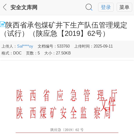
安全文库网
登录
菜单
陕西省承包煤矿井下生产队伍管理规定
（试行）（陕应急【2019】62号）
上传人：
Saf****oy
文档编号：533760
上传时间：2025-09-11
格式：DOC
页数：5
大小：27.50KB