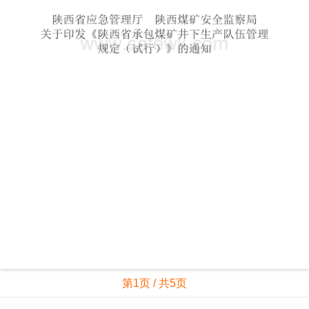
第1页 / 共5页