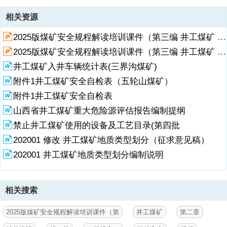
资源描述
相关资源
,2025版煤矿安全规程新旧对照培训课件第三编 井工煤矿,煤矿安全规程
2025版煤矿安全规程解读培训课件（第三编 井工煤矿 第一章设计及井巷布置）
修订前后对照表第三编 井工煤矿（黑体字体部分为对现行规程的修改，
灰色带底纹部分为删除现行规程内容）,
2025版煤矿安全规程解读培训课件（第三编 井工煤矿 第二章矿井建设第二节井巷掘进与支护）
井工煤矿入井车辆统计表(三界沟煤矿)
附件1井工煤矿安全自检表（五轮山煤矿）
附件1井工煤矿安全自检表
山西省井工煤矿重大危险源评估报告编制提纲
禁止井工煤矿使用的设备及工艺目录(第四批
202001 修改 井工煤矿地质类型划分（征求意见稿）
202001 井工煤矿地质类型划分编制说明
相关搜索
2025版煤矿安全规程解读培训课件（第
井工煤矿
第二章