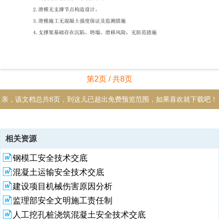
第2页 / 共8页
亲，该文档总共8页，到这儿已超出免费预览范围，如果喜欢就下载吧！
资源描述
相关资源
1、一、通用条款1.无工程及周边环境情况描述。2.无施工风险辨识、风
钢模工安全技术交底
险分级及相应的风险管控措施。3.无施工现场布置图和资源配置计划
表。4.施工工艺技术不满足设计和现场实际情况5.无施工安全保证措施
混凝土运输安全技术交底
(含组织保障措施、技术保障措施、监测监控措施)。6.无施工管理及作
建设项目机械伤害原因分析
业人员配备和分工、安全职责(含施工管理人员专职安全生产管理人
员、建筑施工特种作业人员和其他作业人员)7.无关键工序检验与验收要
监理部安全文明施工责任制
求。8.无应急处置措施。9.设计和计算不符合强制性规范要求10.无相关
人工挖孔桩浇筑混凝土安全技术交底