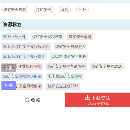
煤矿安全规程
煤矿安全
规程
2016
资源标签
2016 5号文件
煤矿安全规程胶带
煤矿安全事迹
2016版煤矿安全规程解读版
煤矿安全规程撤人
2010版煤矿安全规程煤矿
2020年煤矿安全规程
煤矿安全作业规程审批
煤矿安全规程考试简答
煤矿安全规程2020
举报
煤矿安全规程2016解读
电子版煤矿安全规程
相关
2016煤矿安全规程解读
煤矿安全规程2011
2016班煤矿安全规程解读
煤矿安全规程解读2016
下载资源
收藏
加入VIP免费下载
煤矿安全规程调度
当前位置：
首页
>
煤矿安全
>
安全管理