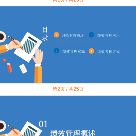
第2页 / 共25页