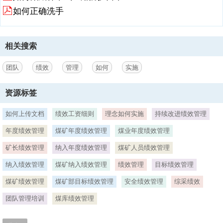
绩效管理的误区 误区一：绩效管理就是绩效考核 绩效管理是基于全体
如何正确洗手
管理者和全 体员工对于绩效管理的认识 之上的。 结果是越努力，目的
地越远， 等发现错了再掉头，迟到 就在所难免了。 问题在于，公司上
下都认为 绩效管理就是绩效考核，没有办 法统一大家对于绩效管理的
认识， 如果绩效管理是从绩效考核开始 的，那么绩效管理工作注定将
相关搜索
会 走向失败。 绩效管理的误区 企业的期望是否明确？是否与全体员工
的期望 统一？期
团队
绩效
管理
如何
实施
3、望是否合理？经过努力是否可以达到？ 员工不仅仅是被管理者，也
是参与管理的一份子， 并且是从计划到改进整个过程管理的参与者。
资源标签
S（ specific）：目标是否具体、明确？ M（ measurable)：目标是否
可测量？ A（ attainable）：目标是否可以实现？ R（ realistic）：目
如何上传文档
绩效工资细则
理念如何实施
持续改进绩效管理
标与现实工作是否紧密相关？ T（ time bound）：目标实现有无时间限
年度绩效管理
煤矿年度绩效管理
煤业年度绩效管理
制？ 期望 原则 SMART 原则 参与 原则 误区 绩效管理的误区 企业的盈
利是全体管理者以及全体员工共同努力工作的结 果，是每个人的行为结
矿长绩效管理
纳入年度绩效管理
煤矿人员绩效管理
果积累而成的。因此，绩效管理一 定是与每个部门每个人有关，而不只
是管理部的事情。
纳入绩效管理
煤矿纳入绩效管理
绩效管理
目标绩效管理
煤矿绩效管理
煤矿部目标绩效管理
安全绩效管理
综采绩效
4、共同职责 每个基层员工都分布在各个部门工作，管理部在自己的服
务职责范围内工作。因此，管理部不可能了解到每个员工 的实际工作情
团队管理培训
煤库绩效管理
况，所以，仅仅靠管理部的单一管理是不行 的。 同心协力 绩效管理的
有效，强调全体成员的参与，包括全体管理者以及 全体员工。还强调全
体成员在事前的计划、事中的管理和事后 的评估整个过程的参与。 全