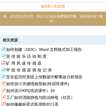
第5页 / 共25页
亲，该文档总共25页，到这儿已超出免费预览范围，如果喜欢就下载
吧！
资源描述
相关资源
1、团队绩效管理培训 目 录 1 绩效管理概述 2 绩效管理实施 3 绩效管
如何创建（DOC）Word 文档格式加工报告
理应用 4 绩效考核方式 01 绩效管理概述 01 02 03 04 什么是绩效管理
企业的绩效管理就是一种由上而下的目 标分解部署 ， 通过每个人的行
宣 传 娱 乐 活 动 制 度
为产生的 结果 ， 实现部门目标；再由部门目标的 实现 ， 最终实现企
矿 用 风 速 传 感 器
业的整体目标的管理 方式 。 绩效管理方式 ， 是从企业最高层开始 ，
逐级将期望的目标分解到每个部门 ， 每 个岗位和每个人的行为之中 。
甲 烷 传 感 器 调 校 记 录
每一个员工的行为结果是企业目标实现 的 “ 基础 ” ， 使企业努力的去
安全监控控系统上传数据中断事故分析报告
要求每一 个员工的行为与企业的整个目标相一致 ， 并且这种一致性的
如何设计关键绩效指标(特训班课件)
要求 ， 也会因为企业 的
如何设计KPI(培训课件）19
2、目标调整而调整 一个成年人的行为习惯已经形成一种惯性。 要想改
工厂如何消除静电与防治静电（41页）
变这种惯性，需要管理者不断地培 训，不断地引导，不断的纠正，才能
形成 企业认为可行的行为结果 管理定义 管理基础管理方式 管理目标
如何佩戴杯罩式医用防护口罩