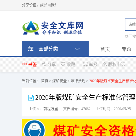
分享价值，成长自我！
热门
题
全部分类
首页
专题
书签
分享
收藏
举报
版权申诉
当前位置：
首页
>
煤矿安全
>
法律法规
>
2020年版煤矿安全生产标
2020年版煤矿安全生产标准化管
上传人：
前程万里
文档编号：47662
上传时间：2020-05-25