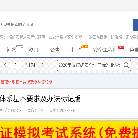
搜索：
煤矿安管人员考试题库
2022年煤矿安全规程
一通三防图例
防治煤与瓦斯突
问答
资讯
公告
打卡
安全工程师
免
/ 174
准化管理体系基本要求及办法标记版
理体系基本要求及办法标记版
格式：DOCX
页数：174
大小：280.82KB