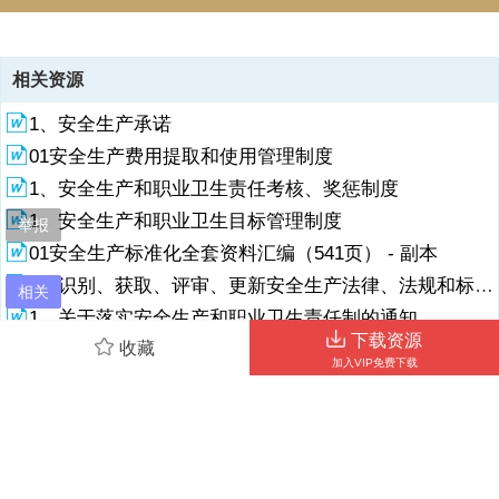
资源描述
相关资源
1、安全生产变化管理制度安全变化管理工作制度 为加强矿井安全生产
1、安全生产承诺
变化的管理，掌握现场变化情况，实现主动超前预测变化、科学减少变
化、有效控制变化，真正把变化落实在基层、落实在现场，着重从人
01安全生产费用提取和使用管理制度
员、时段、“三工”和环境变化四个方面抓好管控，提高安全管理力度、
1、安全生产和职业卫生责任考核、奖惩制度
精度，构建透明、简洁、高效的安全生产体系，实现变化条件下的安全
生产，特制定本规定。 一、人员变化 (一)、新工人入矿 1、必须进行专
1、安全生产和职业卫生目标管理制度
举报
业技术培训，经考试合格，取得相应安全资格证后，方可持证上岗。
01安全生产标准化全套资料汇编（541页） - 副本
2、由单位组织学习相关规程措施，经考试合格后，方可从事施工作
1、识别、获取、评审、更新安全生产法律、法规和标准规范管理制度
业。 3、签订师徒协议，在师傅带领和指导下进行作业，并做到同上同
相关
下同休息。 （二）、借调人员 1、本
1、关于落实安全生产和职业卫生责任制的通知
下载资源
收藏
1、安全生产和职业卫生责任制管理制度
2、专业内借调人员，由借用单位组织学习规程、措施，并经考试合格
加入VIP免费下载
后，方可上岗工作。 2、跨专业借调人员，必须进行专业技术培训，经
1.总经理（主要负责人）安全生产责任书
考试合格，取得安全资格证后，方可上岗工作。 （三）、离岗返岗人员
2、 安全生产和职业卫生责任制
1、离岗返岗人员是指“六假”、外出培训、旅游等离岗一周及以上人员。
2、离岗返岗人员上岗前，必须重新贯彻学习规程措施，并由本人签字
确认。 3、单位值班领导或负责分工的班组长必须向其交待本班组施工
现场安全重点和注意事项。 （四）、人员变化管理由单位行政主管负责
相关搜索