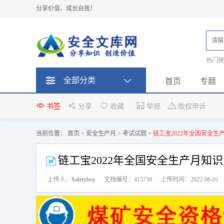
分享价值，成长自我！
热门
题
全部分类
首页
专题
书签
分享
收藏
举报
版权申诉
当前位置：
首页
>
安全生产月
>
考试试题
>
链工宝2022年全国安全
链工宝2022年全国安全生产月知
上传人：
Safetyboy
文档编号：415739
上传时间：2022-06-01