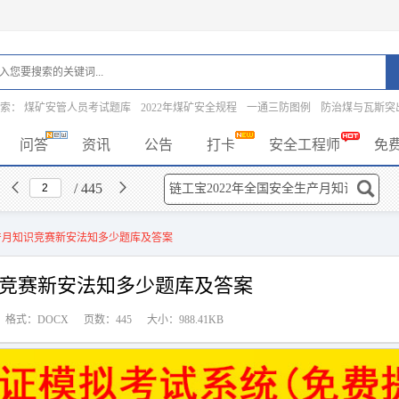
搜索：
煤矿安管人员考试题库
2022年煤矿安全规程
一通三防图例
防治煤与瓦斯突
问答
资讯
公告
打卡
安全工程师
免
/ 445
生产月知识竞赛新安法知多少题库及答案
识竞赛新安法知多少题库及答案
格式：DOCX
页数：445
大小：988.41KB