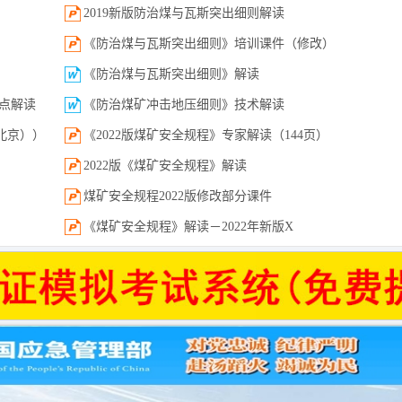
2019新版防治煤与瓦斯突出细则解读
《防治煤与瓦斯突出细则》培训课件（修改）
《防治煤与瓦斯突出细则》解读
点解读
《防治煤矿冲击地压细则》技术解读
北京））
《2022版煤矿安全规程》专家解读（144页）
2022版《煤矿安全规程》解读
煤矿安全规程2022版修改部分课件
《煤矿安全规程》解读－2022年新版X
煤矿防灭火细则解读
冲击地压 细则解读 潘俊锋 (1)
《煤矿防治水规定》和《煤矿防治水细则》“合编版”及简要点
国家煤矿安全监察局关于印发 《煤矿防治水细则》的通知 煤安监调查〔2018
《防治煤矿冲击地压细则》（2018版）