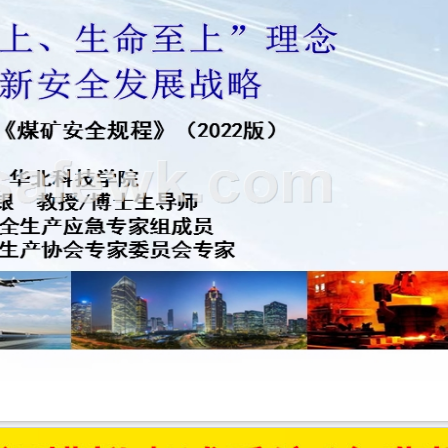
（912题）
煤矿防治水细则 (1)
答记者问
煤矿防灭火细则（批注导读）
煤矿防灭火细则考试试卷（A） 含答案
2022版煤矿安全规程修改对照表（pdf版）
《煤矿安全规程》2022版新编考试题库
2022版《煤矿安全规程》考试试卷（带答案）
《防治煤与瓦斯突出细则》题库