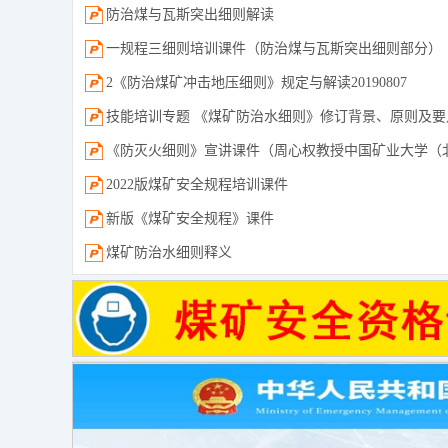
防治煤与瓦斯突出细则解读
一规程三细则培训课件（防治煤与瓦斯突出细则部分）
2《防治煤矿冲击地压细则》规定与解读20190807
技能培训专题 《煤矿防治水细则》修订背景、原则及要
《防灭火细则》宣讲课件（周心权教授中国矿业大学（
2022版煤矿安全规程培训课件
新版《煤矿安全规程》课件
煤矿防治水细则释义
煤矿防治水细则解读课件
煤矿防灭火细则培训课件PPT
xx煤矿防治水细则学习考试试卷（2018-9-11）
全员培训试题(冲击地压)
防治煤与瓦斯突出细则（word版）