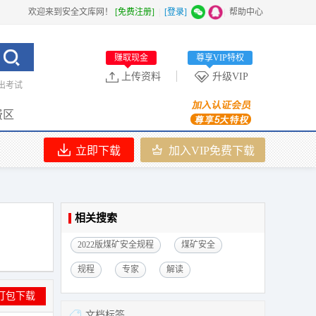
欢迎来到安全文库网！
[免费注册]
|
[登录]
|
帮助中心
赚取现金
尊享VIP特权
上传资料
升级VIP
出考试
费区
立即下载
加入VIP免费下载
相关搜索
2022版煤矿安全规程
煤矿安全
规程
专家
解读
打包下载
文档标签