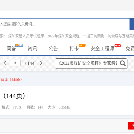
搜索：
煤矿安管人员考试题库
2022年煤矿安全规程
一通三防图例
防治煤与瓦斯突
问答
资讯
公告
打卡
安全工程师
免
/ 144
解读（144页）
（144页）
格式：PPTX
页数：144
大小：3.35MB