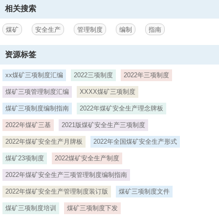
南，包含188项安全生产管理制度、173个煤矿安全管理岗位责任制、
相关搜索
109个岗位操作规程在内，指导全省煤矿企业健全管理制度、落实安全
责任、规范操作行为、夯实煤矿安全管理基础，促进煤矿安全生产管理
煤矿
安全生产
管理制度
编制
指南
迈上新台阶。请煤矿企业结合自身实际
3、和灾害特点，参照本指南编制自己煤矿的“三项”管理制度，建立健全
资源标签
覆盖煤矿企业各层级、各部门、各岗位的安全生产责任制，明确主要负
责人、分管负责人，安全、生产、技术、经营、规划、财务、人事、工
xx煤矿三项制度汇编
2022三项制度
2022年三项制度
会等各部门的安全生产职责，形成人人有责、各负其责、权责清晰的安
煤矿三项管理制度汇编
XXXX煤矿三项制度
全生产责任体系。建立并公示岗位安全生产责任清单，实现“一岗一清
单”。煤矿企业三项管理制度编制工作由煤矿主要负责人牵头组织，分
煤矿三项制度编制指南
2022年煤矿安全生产理念牌板
管领导协助，副总工程师、业务部门负责人、技术员、班组长等参与，
审查修改完善后，以文件的形式下发施行。 2020年9月煤矿安全生
2022年煤矿三基
2021版煤矿安全生产三项制度
产“三项管理制度”编制指南目 录第一编 省煤矿安全生产管理制度编制指
2022年煤矿安全生产月牌板
2022年全国煤矿安全生产形式
南- 25 -第一章 煤矿安全综合
煤矿23项制度
2022煤矿安全生产制度
4、管理制度- 25 -一、矿长安全承诺制度- 25 -二、安全生产岗位责任
制度- 31 -三、安全责任追究制度- 32 -四、安全生产岗位责任制考核制
2022年煤矿安全生产三项管理制度编制指南
度- 37 -五、安全目标管理制度- 39 -六、安全奖惩制度- 43 -七、矿图审
查制度- 46 -八、矿井重点工程环节管控制度- 49 -九、安全技术措施审
2022年煤矿安全生产管理制度装订版
煤矿三项制度文件
批制度- 57 -十、安全教育培训管理制度- 64 -十一、 安全办公会议制
煤矿三项制度培训
煤矿三项制度下发
度- 74 -十二、安全监督检查制度- 79 -十三、矿井主要灾害预防制度-