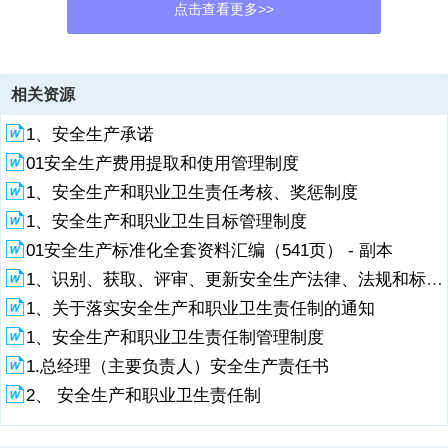
点击查看更多>>
资源描述
相关资源
1、煤矿安全生产“三项管理制度”编制指南国家煤矿安全监察局 2022年
1、安全生产承诺
1月第三编 煤矿安全操作规程编制指南前 言近年来，随着煤矿安全生产
法律、法规、规章、标准日趋完善，安全生产新装备、新技术、新工
01安全生产费用提取和使用管理制度
艺，以及机械化、智能化、信息化在煤矿推广应用，有效促进了煤炭产
1、安全生产和职业卫生责任考核、奖惩制度
业的快速发展。督促煤矿企业遵循和落实法律、法规、规章、标准和规
范性文件，使用新装备、新系统、新技术发挥好安全保障作用，是提高
1、安全生产和职业卫生目标管理制度
煤矿安全基础保障能力、提升安全管理水平的关键所在。贵州省煤矿灾
01安全生产标准化全套资料汇编（541页） - 副本
害重、安全基础薄弱、技术力量和管理水平有待提高，“煤矿管理人员
1、识别、获取、评审、更新安全生产法律、法规和标准规范管理制度
管理水平、新装备和新技术应用、作业人员技能”等问题突出，解决如
何应用、如何落实、如何遵循的问题十分
1、关于落实安全生产和职业卫生责任制的通知
1、安全生产和职业卫生责任制管理制度
2、迫切。为此，贵州煤矿安全监察局按照国家煤矿安全监察局关于开
展”学法规、抓落实、强管理“活动的通知精神，根据中华人民共和国安
1.总经理（主要负责人）安全生产责任书
全生产法、国务院关于预防煤矿生产事故的特别规定、煤矿安全规程、
2、 安全生产和职业卫生责任制
防治煤与瓦斯突出细则、煤矿防治水细则、国家煤矿安监局关于印发的
通知、省煤矿企业规范管理暂行办法等相关规定，结合我省煤矿安全生
产实际，于2022年组织编写了省煤矿安全生产“三项”管理制度编制指