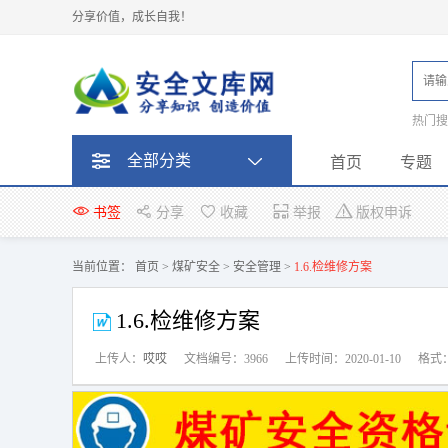
分享价值，成长自我！
热门
题
全部分类
首页
专题
书签
分享
收藏
举报
版权申诉
当前位置：
首页
>
煤矿安全
>
安全管理
>
1.6.检维修方案
1.6.检维修方案
上传人：
哎哎
文档编号：3966
上传时间：2020-01-10
格式