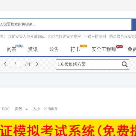
搜索：
煤矿安管人员考试题库
2022年煤矿安全规程
一通三防图例
防治煤与瓦斯突
问答
资讯
公告
打卡
安全工程师
免
/ 4
：DOC
页数：4
大小：29.50KB