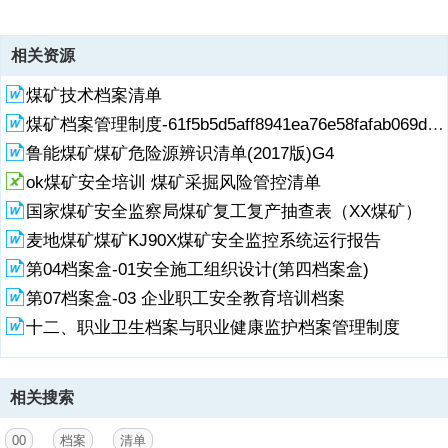
资源描述
相关资源
档案清单1、 承包商单位的营业执照、施工资质证、安全许可证、特种
煤矿技术档案清单
作业证等复印件。2、 合格承包商名录表3、 承包商资格评估表4、 相
关方培训记录表5、 相关方培训记录表6、 承包商作业监督检查表7、
煤矿档案管理制度-61f5b5d5aff8941ea76e58fafab069dc5122474e
承包商表现评价表8、 外来施工方安全协议
鲁能煤矿煤矿危险源辨识清单(2017版)G4
ok煤矿安全培训 煤矿采掘风险管控清单
国家煤矿安全监察局煤矿复工复产抽查表（XX煤矿）
麦地煤矿煤矿KJ90X煤矿安全监控系统运行报告
第04档案盒-01安全施工组织设计(第四档案盒)
第07档案盒-03 企业职工安全教育培训档案
十二、职业卫生档案与职业健康监护档案管理制度
相关搜索
00
档案
清单