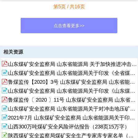
第5页 / 共16页
点击查看更多>>
资源描述
相关资源
山东煤矿安全监察局 山东省能源局 关于加快推进冲击地压矿井智能化工作的通知
山东煤矿安全监察局 山东省能源局关于印发《全省煤矿安全生产经营单位“学法规、抓落实、强管理”活动实施方案》的通知
鲁煤监传【2020】3号 山东煤矿安全监察局 山东省能源局关于山东省莱芜辛庄煤矿有限公司“6.4”顶板事故的通报
山东煤矿安全监察局 山东省能源局关于印发《山东煤矿重大安全风险分析预判防控办法（试行）》的通知鲁煤监政法〔2020〕27号
鲁煤监传〔 2020 〕11号 山东煤矿安全监察局 山东省能源局关于滕州郭庄矿业有限责任公司锦丘煤矿“11.29”事故的通报
山东煤矿安全监察局 山东省能源局关于对冲击地压矿井智能化工作实施方案核查的通知
2021年7月 山东煤矿安全监察局 山东省能源局关于印发《煤矿采掘工作面遇断层等构造带安全防治规定（试行）》的通知
山西300万吨煤矿安全风险评估报告（238页15万字）
陕西煤矿安全监察局煤矿安全生产专家库专家名单（第一批）