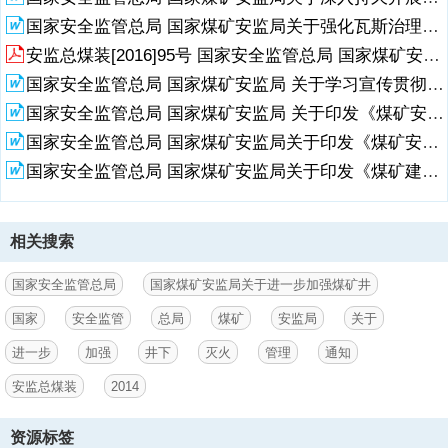
2014年7月5日20时43分，新疆生产建设兵团第六师所属新疆大黄山豫
新煤业有限责任公司(以下简称豫新煤业公司)一号井+708m中大槽综放
国家安全监管总局 国家煤矿安监局关于强化瓦斯治理有效遏制煤矿重特大事故的通知
工作面密闭采空区发生重大瓦斯爆炸事故，造成17人遇难、3人重伤。
安监总煤装[2016]95号 国家安全监管总局 国家煤矿安监局关于印发《煤矿安全规程执行说明（2016）》的通知
豫新煤业公司为煤与瓦斯突出矿井，井下共布置3个回采工作面，即
国家安全监管总局 国家煤矿安监局 关于学习宣传贯彻新《煤矿安全规程》的通知 安监总煤装〔2016〕33号
+735m中大槽综放工作面、+733m八尺槽工作面和+708m中大槽综放
工作面。+708
国家安全监管总局 国家煤矿安监局 关于印发《煤矿安全规程执行说明（2016）》的通知 安监总煤装〔2016〕95号
国家安全监管总局 国家煤矿安监局关于印发《煤矿安全规程执行说明(2016)》的通知
2、m中大槽综放工作面设计走向长为1200m，倾斜长110m，倾角
3238，进风巷沿煤层顶板布置，标高+708m，回风巷沿煤层底板布
国家安全监管总局 国家煤矿安监局关于印发《煤矿建设项目安全设施竣工验收监督核查暂行办法》的通知（安监总煤监〔2015〕34号）
置，标高+750m，采用斜切分层综采放顶煤采煤法，工作面上方为上分
层工作面采空区。2014年3月18日，+708m中大槽综放工作面进风巷推
进7.5m，回风巷推进8.4m时，第45号支架掩护梁出现明火，经现场处
相关搜索
理，未能得到有效控制，豫新煤业公司遂决定对工作面进风巷、回风巷
及矿井西翼运输石门实施密闭(+780m边界石门设置两道板闸、两道二
四砖闸;+750m回风巷在U型段采用水封，同时在+750m回风巷落平段设
国家安全监管总局
国家煤矿安监局关于进一步加强煤矿井
置两道二四砖闸;+708m中大槽综放工作面设置两道板闭，并在进风
国家
安全监管
总局
煤矿
安监局
关于
3、巷距切眼338m处采用水封)。2014年7月1日，豫新煤业公司决定压
4、理。有煤(岩)与瓦斯(二氧化碳)突出危险的煤层，严禁采用放顶煤开
进一步
加强
井下
灭火
管理
通知
缩已封闭的火区，计划在+708m中大槽综放工作面进风巷切眼以东10m
5、阻化泥浆、注惰性气体等措施，编制相应的技术措施，防止自然发
采。使用放顶煤开采的煤矿，要针对煤层开采技术条件和放顶煤开采工
位置设置永久密闭后，施工灭火上山，对+708m中大槽综放工作面实施
火。当井下发现自然发火征兆时，必须停止作业，立即采取有效措施处
安监总煤装
2014
艺特点，必须对防瓦斯、防火、采放煤工艺、顶板支护、初采和工作面
灭火。7月5日中班，安排13名救护队员到+708m中大槽综放工作面进
理。在发火征兆不能得到有效控制时，必须撤出人员远距离封闭发火危
收尾等制定安全技术措施。二、切实加强防灭火管理，严防煤层自然发
风巷实施压缩密闭作业，安排7名工人运送打密闭材料等工作;当班井下
险区。进行封闭施工作业时，其他区域所有人员必须全部撤出。三、切
火。开采容易自燃和自燃煤层的煤矿，必须确定本矿井煤层的自然发火
资源标签
另有127人在其他地点作业。20时43分，密闭内采空区发生瓦斯爆炸。
实加强火区封闭和启封管理。开采容易自燃和自燃煤层，必须提前制定