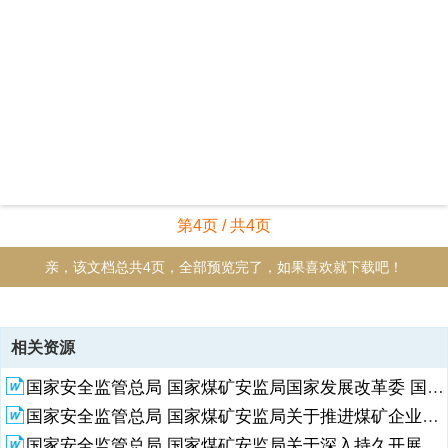
第4页 / 共4页
亲，该文档总共4页，全部预览完了，如果喜欢就下载吧！
资源描述
相关资源
1、国家安全监管总局 国家煤矿安监局关于进一步加强煤矿井下防灭火
国家安全监管总局 国家煤矿安监局国家发展改革委 国家能源局关于印发煤矿生产能力管理办法和核定标准的通知（安监总煤行〔2014〕61号）
管理的通知安监总煤装201472号各产煤省、自治区、直辖市及新疆生
产建设兵团安全生产监督管理局、煤炭行业管理部门、煤矿安全监管部
国家安全监管总局 国家煤矿安监局关于推进煤矿企业安全生产诚信建设的指导意见
门，各省级煤矿安全监察局，司法部直属煤矿管理局，有关中央企业：
国家安全监管总局 国家煤矿安监局关于深入持久开展煤矿安全质量标准化工作的指导意见