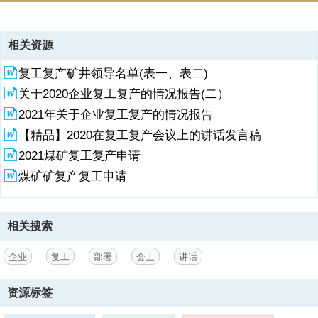
资源描述
相关资源
1、县企业复工复产部署会上的讲话为深入贯彻落实中央、省、市关于
复工复产矿井领导名单(表一、表二)
统筹做好疫情防控和有序推进企业项目复工复产的决策部署，在严格做
好疫情防控工作的基础上，今天我们召开全县企业复工复产部署会，对
关于2020企业复工复产的情况报告(二）
全县企业项目复工复产工作进行安排部署，做到疫情防控、复工复产两
2021年关于企业复工复产的情况报告
不误，努力把疫情对经济社会发展的影响降到最低，为打好疫情防控阻
击战提供有力保障。下面，我就做好全县的企业复工复产强调以下几点
【精品】2020在复工复产会议上的讲话发言稿
意见。一要突出“八个到位”，坚决做好企业复工准备。在申报复工之
2021煤矿复工复产申请
前，各乡镇必须要求广大企业做好自身防疫准备工作，主要是要做
煤矿矿复产复工申请
到“八到位”，包括主体责任落实到位、防控机构组建到位、复工方案制
定到位、员工信息排摸到位、防控物资准备到位、隔离
2、点设置到位、场所防疫消杀到位、安全生产保障到位。各企业要严
相关搜索
格落实复工前全员安全教育培训，认真组织开展复工前安全检查，做好
供电、供水、设备、设施、车间、仓库等关键环节与重点场所(部位)的
企业
复工
部署
会上
讲话
安全检查，及时整改发现问题并制订落实严格的安全防范措施。员工信
息排摸到位就是企业要严格排摸员工出行轨迹，进行“一人一档”健康状
况登记，全面掌握员工当前身体状况、假期外出情况、与重点疫区人员
资源标签
接触情况及共同生活成员健康状况。对存在风险的员工要予以劝返。二
要突出“六个强化”，坚决做好企业复工管理。一是强化人员管理。要做