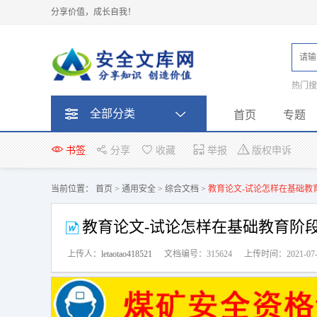
分享价值，成长自我！
热门
题
全部分类
首页
专题
书签
分享
收藏
举报
版权申诉
当前位置：
首页
>
通用安全
>
综合文档
>
教育论文-试论怎样在基础教
教育论文-试论怎样在基础教育阶
上传人：
letaotao418521
文档编号：315624
上传时间：2021-07-