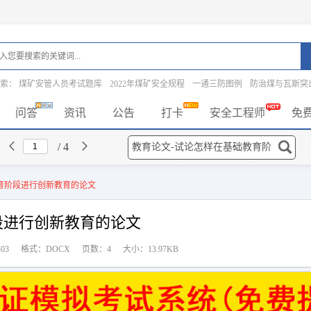
搜索：
煤矿安管人员考试题库
2022年煤矿安全规程
一通三防图例
防治煤与瓦斯突
问答
资讯
公告
打卡
安全工程师
免
/ 4
育阶段进行创新教育的论文
段进行创新教育的论文
03
格式：DOCX
页数：4
大小：13.97KB